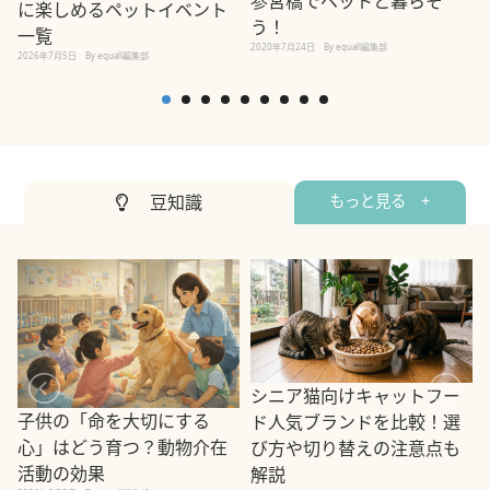
参宮橋でペットと暮らそ
に楽しめるペットイベント
う！
一覧
2020年7月24日
By equall編集部
2026年7月5日
By equall編集部
2
豆知識
もっと見る +
シニア猫向けキャットフー
子供の「命を大切にする
ド人気ブランドを比較！選
心」はどう育つ？動物介在
び方や切り替えの注意点も
活動の効果
解説