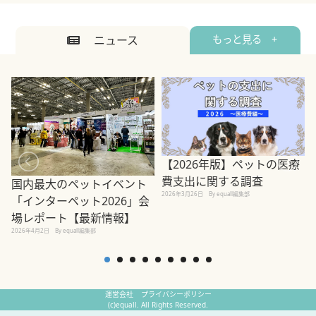
ニュース
もっと見る +
【2026年版】ペットの医療
費支出に関する調査
国内最大のペットイベント
2026年3月26日
By equall編集部
「インターペット2026」会
場レポート【最新情報】
2
2026年4月2日
By equall編集部
運営会社
プライバシーポリシー
(c)equall. All Rights Reserved.