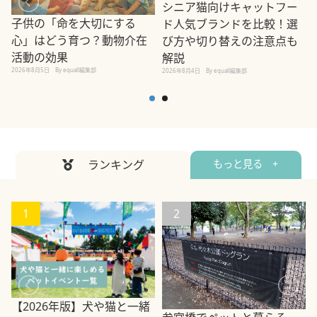
シニア猫向けキャットフー
子供の「命を大切にする
ド人気ブランドを比較！選
心」はどう育つ？動物介在
び方や切り替えの注意点も
活動の効果
解説
2026年8月5日
By equall編集部
2026年8月4日
By equall編集部
2
ランキング
もっと見る +
1
2
【2026年版】犬や猫と一緒