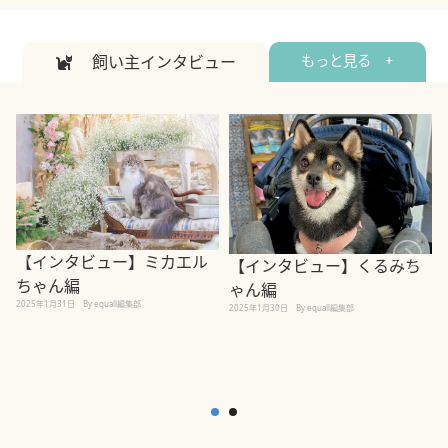
飼い主インタビュー
もっと見る +
【インタビュー】ミカエル
【インタビュー】くるみち
ちゃん編
ゃん編
2025年1月31日
By equall編集部
2
2025年1月30日
By equall編集部