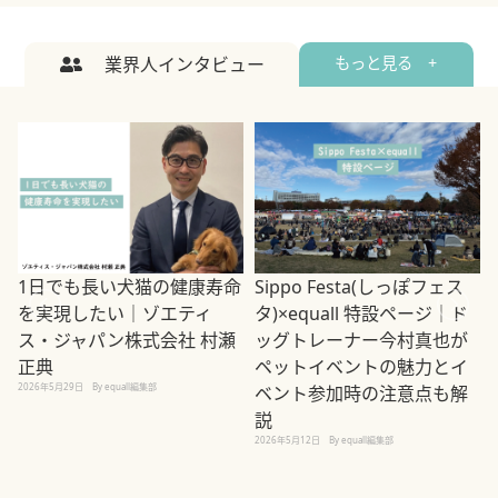
業界人インタビュー
もっと見る +
1日でも長い犬猫の健康寿命
Sippo Festa(しっぽフェス
を実現したい｜ゾエティ
タ)×equall 特設ページ｜ド
ス・ジャパン株式会社 村瀬
ッグトレーナー今村真也が
正典
ペットイベントの魅力とイ
2026年5月29日
By equall編集部
ベント参加時の注意点も解
説
2026年5月12日
By equall編集部
2