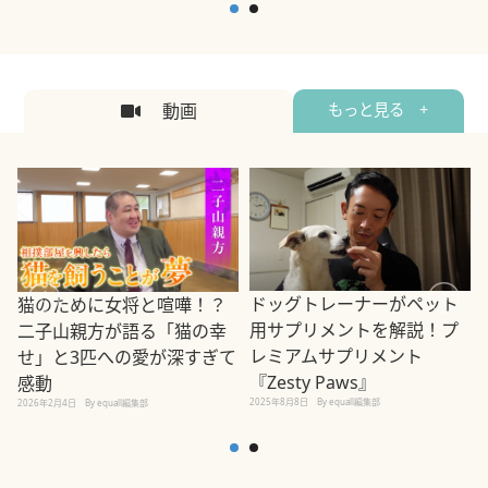
動画
もっと見る +
ドッグトレーナーがペット
猫のために女将と喧嘩！？
用サプリメントを解説！プ
二子山親方が語る「猫の幸
レミアムサプリメント
せ」と3匹への愛が深すぎて
2
『Zesty Paws』
感動
2025年8月8日
By equall編集部
2026年2月4日
By equall編集部