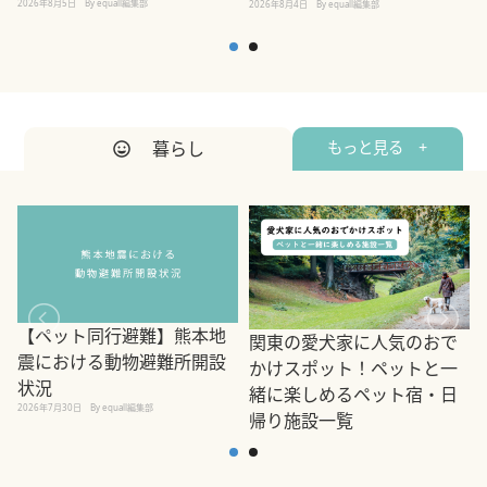
2026年8月5日
By equall編集部
2026年8月4日
By equall編集部
2
暮らし
もっと見る +
【ペット同行避難】熊本地
関東の愛犬家に人気のおで
震における動物避難所開設
かけスポット！ペットと一
状況
緒に楽しめるペット宿・日
2026年7月30日
By equall編集部
帰り施設一覧
2
2026年7月7日
By equall編集部