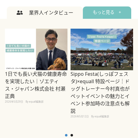
業界人インタビュー
もっと見る +
1日でも長い犬猫の健康寿命
Sippo Festa(しっぽフェス
を実現したい｜ゾエティ
タ)×equall 特設ページ｜ド
ス・ジャパン株式会社 村瀬
ッグトレーナー今村真也が
正典
ペットイベントの魅力とイ
2026年5月29日
By equall編集部
ベント参加時の注意点も解
説
2026年5月12日
By equall編集部
2