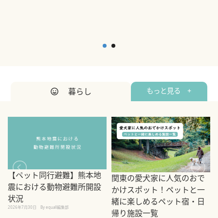
暮らし
もっと見る +
【ペット同行避難】熊本地
関東の愛犬家に人気のおで
震における動物避難所開設
かけスポット！ペットと一
状況
緒に楽しめるペット宿・日
2026年7月30日
By equall編集部
帰り施設一覧