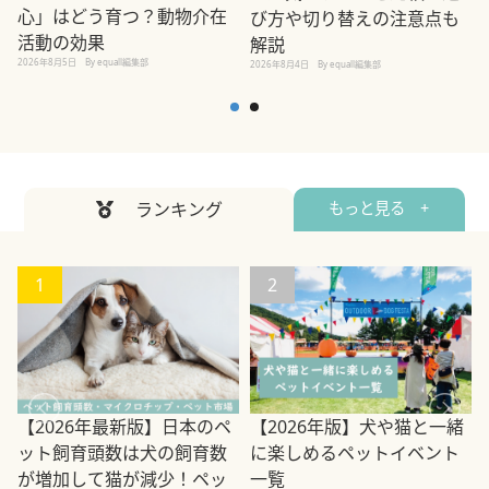
心」はどう育つ？動物介在
び方や切り替えの注意点も
活動の効果
解説
2026年8月5日
By equall編集部
2026年8月4日
By equall編集部
2
ランキング
もっと見る +
1
2
【2026年最新版】日本のペ
【2026年版】犬や猫と一緒
ット飼育頭数は犬の飼育数
に楽しめるペットイベント
2
が増加して猫が減少！ペッ
一覧