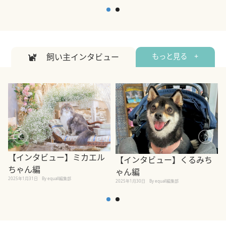
2
2026年7月7日
By equall編集部
飼い主インタビュー
もっと見る +
【インタビュー】ミカエル
【インタビュー】くるみち
ちゃん編
ゃん編
2025年1月31日
By equall編集部
2
2025年1月30日
By equall編集部