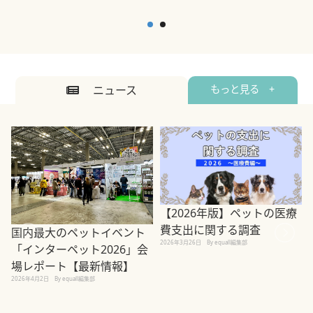
ニュース
もっと見る +
【2026年版】ペットの医療
費支出に関する調査
国内最大のペットイベント
2026年3月26日
By equall編集部
「インターペット2026」会
場レポート【最新情報】
2
2026年4月2日
By equall編集部