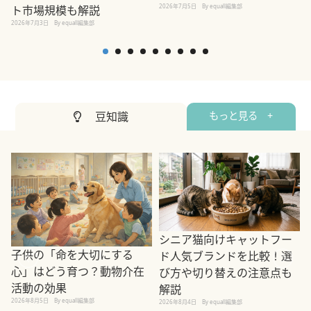
2026年7月5日
By equall編集部
ト市場規模も解説
2026年7月3日
By equall編集部
豆知識
もっと見る +
シニア猫向けキャットフー
子供の「命を大切にする
ド人気ブランドを比較！選
心」はどう育つ？動物介在
び方や切り替えの注意点も
活動の効果
解説
2026年8月5日
By equall編集部
2026年8月4日
By equall編集部
2