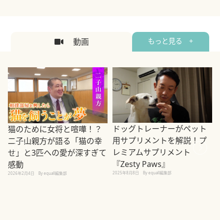
動画
もっと見る +
ドッグトレーナーがペット
猫のために女将と喧嘩！？
用サプリメントを解説！プ
二子山親方が語る「猫の幸
レミアムサプリメント
せ」と3匹への愛が深すぎて
2
『Zesty Paws』
感動
2025年8月8日
By equall編集部
2026年2月4日
By equall編集部