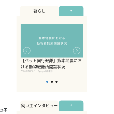
暮らし
+
【ペット同行避難】熊本地震にお
関東の愛犬家に
ける動物避難所開設状況
ポット！ペット
2026年7月30日
By equall編集部
ペット宿・日帰
2026年7月7日
By equall編
飼い主インタビュー
+
の子