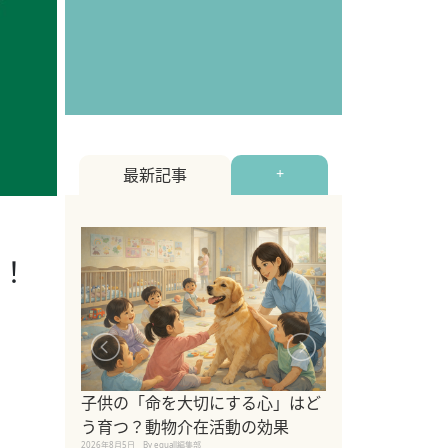
最新記事
+
成！
シニア猫向けキ
ブランドを比較
子供の「命を大切にする心」はど
えの注意点も解
う育つ？動物介在活動の効果
2026年8月4日
By equall編
2026年8月5日
By equall編集部