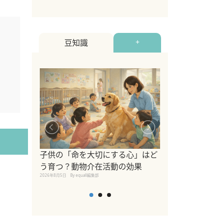
豆知識
+
シニア猫向けキ
ブランドを比較
子供の「命を大切にする心」はど
えの注意点も解
う育つ？動物介在活動の効果
2026年8月4日
By equall編
2026年8月5日
By equall編集部