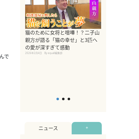
ドッグトレーナ
猫のために女将と喧嘩！？二子山
リメントを解説
親方が語る「猫の幸せ」と3匹へ
リメント『Zest
の愛が深すぎて感動
2025年8月8日
By equall編
2026年2月4日
By equall編集部
んで
ニュース
+