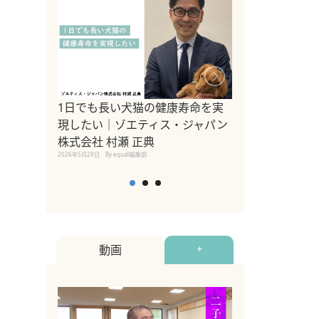
1日でも長い犬猫の健康寿命を実
Sippo Fest
現したい｜ゾエティス・ジャパン
タ)×equall
株式会社 村瀬 正典
レーナー今村真
2026年5月29日
By equall編集部
トの魅力とイベ
点も解説
2026年5月12日
By equall
動画
+