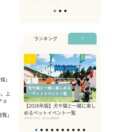
ランキング
+
1
2
健保」
た。上
チョ
【2026年版】犬や猫と一緒に楽し
参宮橋でペット
めるペットイベント一覧
総覧」
2020年7月24日
By equall
2026年7月5日
By equall編集部