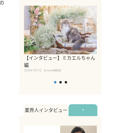
の
【インタビュー】ミカエルちゃん
【インタビュー
編
2025年1月30日
By equall
2025年1月31日
By equall編集部
業界人インタビュー
+