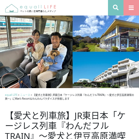
equall LIFE
>
ニュース
>
【愛犬と列車旅】JR東日本「ケージレス列車『わんだフルTRAIN』～愛犬と伊豆高原満喫の
旅～」にWan’s Resort＆わんわんパラダイスが参画します
【愛犬と列車旅】JR東日本「ケ
ージレス列車『わんだフル
TRAIN』～愛犬と伊豆高原満喫