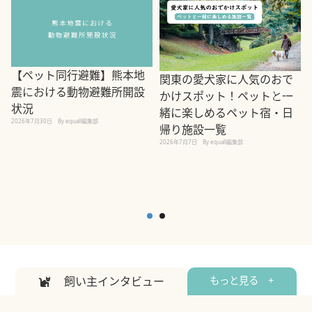
【ペット同行避難】熊本地
関東の愛犬家に人気のおで
震における動物避難所開設
かけスポット！ペットと一
状況
緒に楽しめるペット宿・日
2026年7月30日
By equall編集部
帰り施設一覧
2
2026年7月7日
By equall編集部
飼い主インタビュー
もっと見る +