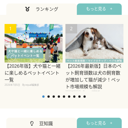
ランキング
もっと見る +
1
2
【2026年版】犬や猫と一緒
【2026年最新版】日本のペ
に楽しめるペットイベント
ット飼育頭数は犬の飼育数
2
一覧
が増加して猫が減少！ペッ
2026年7月5日
By equall編集部
ト市場規模も解説
2026年7月3日
By equall編集部
豆知識
もっと見る +