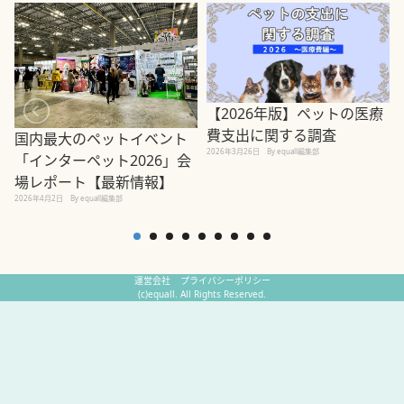
【2026年版】ペットの医療
費支出に関する調査
国内最大のペットイベント
2026年3月26日
By equall編集部
「インターペット2026」会
場レポート【最新情報】
2
2026年4月2日
By equall編集部
運営会社
プライバシーポリシー
(c)equall. All Rights Reserved.