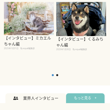
【インタビュー】ミカエル
【インタビュー】くるみち
ちゃん編
ゃん編
2025年1月31日
By equall編集部
2
2025年1月30日
By equall編集部
業界人インタビュー
もっと見る +