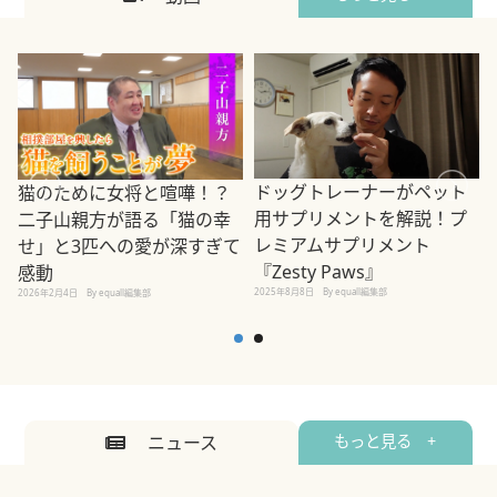
ドッグトレーナーがペット
猫のために女将と喧嘩！？
用サプリメントを解説！プ
二子山親方が語る「猫の幸
レミアムサプリメント
せ」と3匹への愛が深すぎて
2
『Zesty Paws』
感動
2025年8月8日
By equall編集部
2026年2月4日
By equall編集部
ニュース
もっと見る +