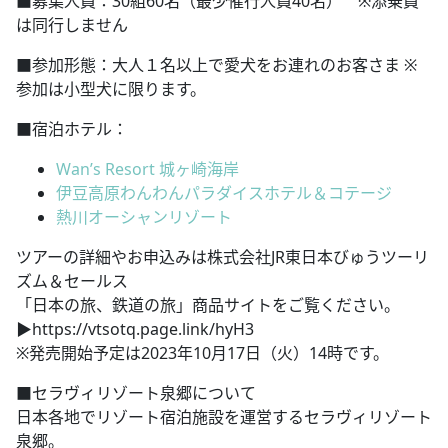
■募集人員：30組60名（最少催行人員40名） ※添乗員
は同行しません
■参加形態：大人１名以上で愛犬をお連れのお客さま ※
参加は小型犬に限ります。
■宿泊ホテル：
Wan’s Resort 城ヶ崎海岸
伊豆高原わんわんパラダイスホテル＆コテージ
熱川オーシャンリゾート
ツアーの詳細やお申込みは株式会社JR東日本びゅうツーリ
ズム＆セールス
「日本の旅、鉄道の旅」商品サイトをご覧ください。
▶︎https://vtsotq.page.link/hyH3
※発売開始予定は2023年10月17日（火）14時です。
■セラヴィリゾート泉郷について
日本各地でリゾート宿泊施設を運営するセラヴィリゾート
泉郷。