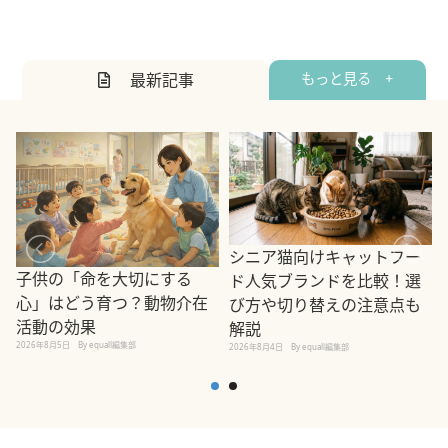
最新記事
もっと見る +
シニア猫向けキャットフー
子供の「命を大切にする
ド人気ブランドを比較！選
心」はどう育つ？動物介在
び方や切り替えの注意点も
活動の効果
解説
2026年8月5日
By equall編集部
2026年8月4日
By equall編集部
2