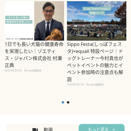
1日でも長い犬猫の健康寿命
Sippo Festa(しっぽフェス
を実現したい｜ゾエティ
タ)×equall 特設ページ｜ド
ス・ジャパン株式会社 村瀬
ッグトレーナー今村真也が
正典
ペットイベントの魅力とイ
2026年5月29日
By equall編集部
ベント参加時の注意点も解
説
2026年5月12日
By equall編集部
2
動画
もっと見る +