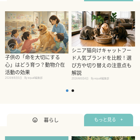
シニア猫向けキャットフー
子供の「命を大切にする
ド人気ブランドを比較！選
心」はどう育つ？動物介在
び方や切り替えの注意点も
活動の効果
解説
2026年8月5日
By equall編集部
2026年8月4日
By equall編集部
2
暮らし
もっと見る +