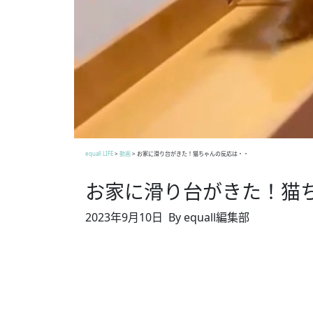
equall LIFE
>
動画
>
お家に滑り台がきた！猫ちゃんの反応は・・
お家に滑り台がきた！猫
2023年9月10日
By equall編集部