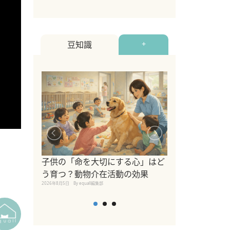
豆知識
+
シニア猫向けキ
ブランドを比較
子供の「命を大切にする心」はど
えの注意点も解
う育つ？動物介在活動の効果
2026年8月4日
By equall編
2026年8月5日
By equall編集部