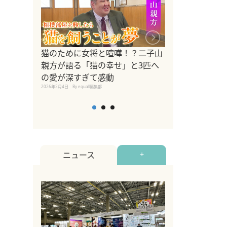
ドッグトレーナ
猫のために女将と喧嘩！？二子山
リメントを解説
親方が語る「猫の幸せ」と3匹へ
リメント『Zest
の愛が深すぎて感動
2025年8月8日
By equall編
2026年2月4日
By equall編集部
ニュース
+