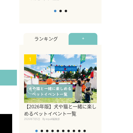
ランキング
+
1
2
【2026年版】犬や猫と一緒に楽し
参宮橋でペット
めるペットイベント一覧
2020年7月24日
By equall
2026年7月5日
By equall編集部