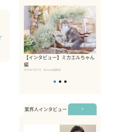
マ
【インタビュー】ミカエルちゃん
【インタビュー
編
2025年1月30日
By equall
2025年1月31日
By equall編集部
業界人インタビュー
+