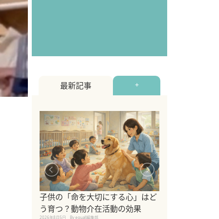
最新記事
+
シニア猫向けキ
ブランドを比較
子供の「命を大切にする心」はど
えの注意点も解
う育つ？動物介在活動の効果
2026年8月4日
By equall編
2026年8月5日
By equall編集部