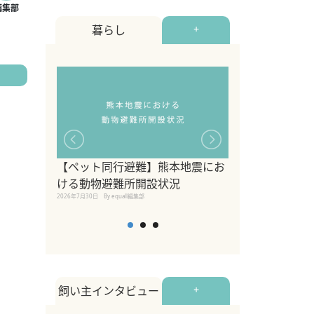
暮らし
+
【ペット同行避難】熊本地震にお
関東の愛犬家に
ける動物避難所開設状況
ポット！ペット
2026年7月30日
By equall編集部
ペット宿・日帰
2026年7月7日
By equall編
飼い主インタビュー
+