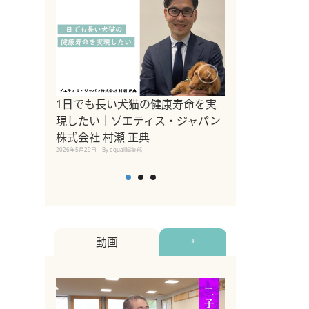
1日でも長い犬猫の健康寿命を実
Sippo Fest
現したい｜ゾエティス・ジャパン
タ)×equall
株式会社 村瀬 正典
レーナー今村真
2026年5月29日
By equall編集部
トの魅力とイベ
点も解説
2026年5月12日
By equall
動画
+