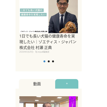
1日でも長い犬猫の健康寿命を実
Sippo Fest
現したい｜ゾエティス・ジャパン
タ)×equall
株式会社 村瀬 正典
レーナー今村真
2026年5月29日
By equall編集部
トの魅力とイベ
点も解説
2026年5月12日
By equall
動画
+