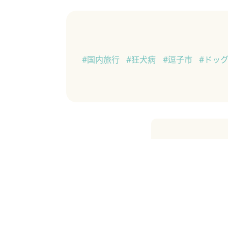
#国内旅行
#狂犬病
#逗子市
#ドッ