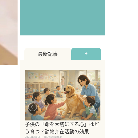
最新記事
+
シニア猫向けキ
ブランドを比較
子供の「命を大切にする心」はど
えの注意点も解
う育つ？動物介在活動の効果
2026年8月4日
By equall編
2026年8月5日
By equall編集部