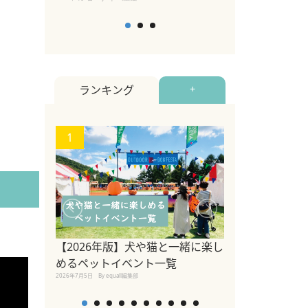
ランキング
+
1
2
【2026年版】犬や猫と一緒に楽し
参宮橋でペット
めるペットイベント一覧
2020年7月24日
By equall
2026年7月5日
By equall編集部