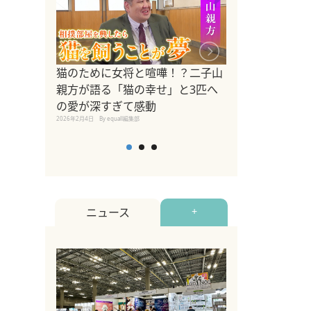
ドッグトレーナ
猫のために女将と喧嘩！？二子山
リメントを解説
親方が語る「猫の幸せ」と3匹へ
リメント『Zest
の愛が深すぎて感動
2025年8月8日
By equall編
2026年2月4日
By equall編集部
ニュース
+