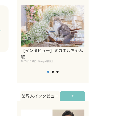
シ
【インタビュー】ミカエルちゃん
【インタビュー
編
2025年1月30日
By equall
2025年1月31日
By equall編集部
業界人インタビュー
+