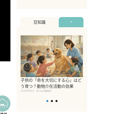
豆知識
+
シニア猫向けキ
ブランドを比較
子供の「命を大切にする心」はど
えの注意点も解
う育つ？動物介在活動の効果
2026年8月4日
By equall編
2026年8月5日
By equall編集部