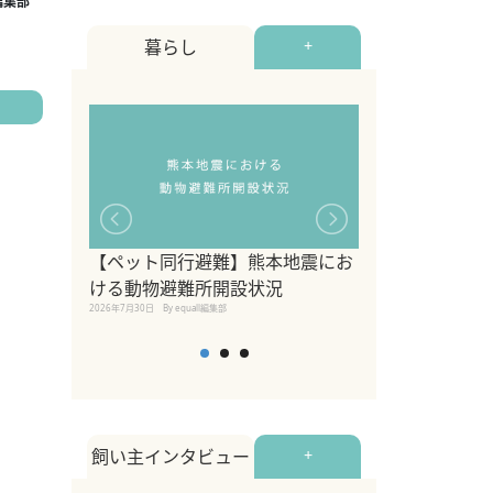
暮らし
+
【ペット同行避難】熊本地震にお
関東の愛犬家に
ける動物避難所開設状況
ポット！ペット
2026年7月30日
By equall編集部
ペット宿・日帰
2026年7月7日
By equall編
飼い主インタビュー
+