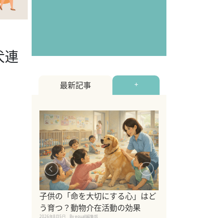
犬連
最新記事
+
シニア猫向けキ
ブランドを比較
子供の「命を大切にする心」はど
えの注意点も解
う育つ？動物介在活動の効果
2026年8月4日
By equall編
2026年8月5日
By equall編集部