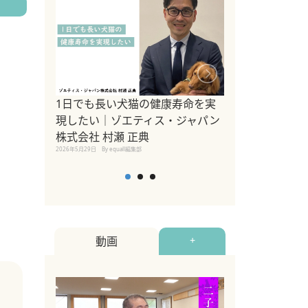
1日でも長い犬猫の健康寿命を実
Sippo Fest
現したい｜ゾエティス・ジャパン
タ)×equall
株式会社 村瀬 正典
レーナー今村真
2026年5月29日
By equall編集部
トの魅力とイベ
点も解説
2026年5月12日
By equall
動画
+