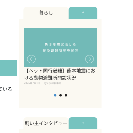
暮らし
+
【ペット同行避難】熊本地震にお
関東の愛犬家に
ける動物避難所開設状況
ポット！ペット
2026年7月30日
By equall編集部
ペット宿・日帰
ている
2026年7月7日
By equall編
飼い主インタビュー
+