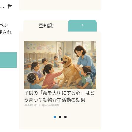
に、世
ベン
豆知識
+
催され
シニア猫向けキ
ブランドを比較
子供の「命を大切にする心」はど
えの注意点も解
う育つ？動物介在活動の効果
2026年8月4日
By equall編
2026年8月5日
By equall編集部