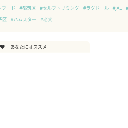
トフード
#都筑区
#セルフトリミング
#ラグドール
#JAL
子区
#ハムスター
#老犬
あなたにオススメ