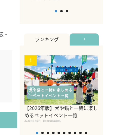
阪・
ランキング
+
1
2
ペットと楽しめ
ト四国・中国地
【2026年版】犬や猫と一緒に楽し
公園や観光・ペ
めるペットイベント一覧
施設を紹介
2026年7月5日
By equall編集部
2023年2月15日
By equall