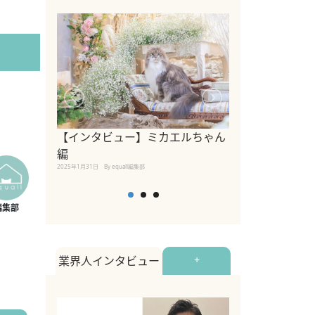
【インタビュー】ミカエルちゃん
【インタビュー
編
2025年1月30日
By equall
2025年1月31日
By equall編集部
業界人インタビュー
+