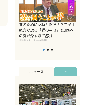
#
ドッグトレーナ
猫のために女将と喧嘩！？二子山
リメントを解説
親方が語る「猫の幸せ」と3匹へ
リメント『Zest
の愛が深すぎて感動
2025年8月8日
By equall編
2026年2月4日
By equall編集部
ニュース
+