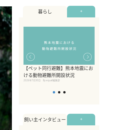
暮らし
+
【ペット同行避難】熊本地震にお
関東の愛犬家に
ける動物避難所開設状況
ポット！ペット
2026年7月30日
By equall編集部
ペット宿・日帰
2026年7月7日
By equall編
飼い主インタビュー
+