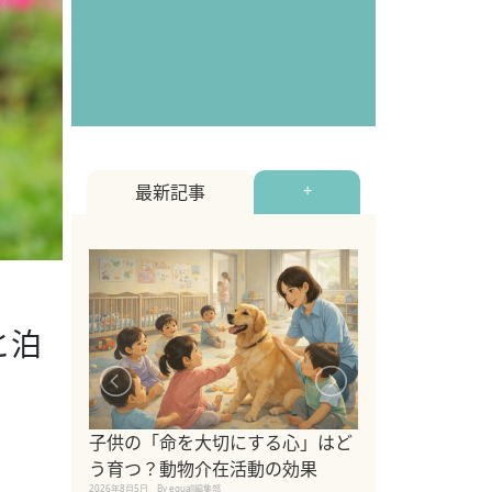
最新記事
+
と泊
シニア猫向けキ
ブランドを比較
子供の「命を大切にする心」はど
えの注意点も解
う育つ？動物介在活動の効果
2026年8月4日
By equall編
2026年8月5日
By equall編集部