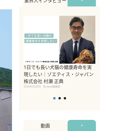
業界人インタビュー
+
1日でも長い犬猫の健康寿命を実
Sippo Fest
現したい｜ゾエティス・ジャパン
タ)×equall
株式会社 村瀬 正典
レーナー今村真
2026年5月29日
By equall編集部
トの魅力とイベ
点も解説
2026年5月12日
By equall
動画
+