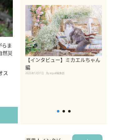
がらま
自然災
【インタビュー】ミカエルちゃん
【インタビュー
編
2025年1月30日
By equall
オス
2025年1月31日
By equall編集部