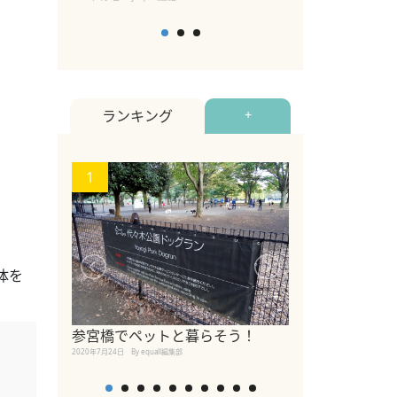
ランキング
+
1
2
体を
【2026年版
参宮橋でペットと暮らそう！
めるペットイベ
2020年7月24日
By equall編集部
2026年7月5日
By equall編