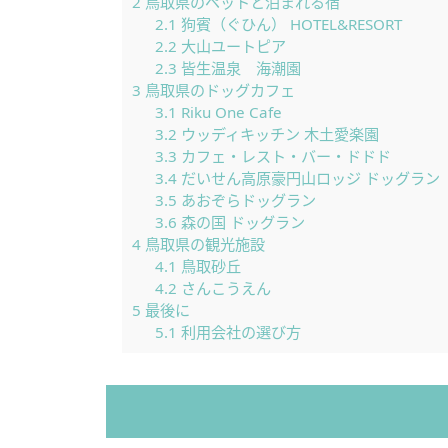
2
鳥取県のペットと泊まれる宿
2.1
狗賓（ぐひん） HOTEL&RESORT
2.2
大山ユートピア
2.3
皆生温泉 海潮園
3
鳥取県のドッグカフェ
3.1
Riku One Cafe
3.2
ウッディキッチン 木土愛楽園
3.3
カフェ・レスト・バー・ドドド
3.4
だいせん高原豪円山ロッジ ドッグラン
3.5
あおぞらドッグラン
3.6
森の国 ドッグラン
4
鳥取県の観光施設
4.1
鳥取砂丘
4.2
さんこうえん
5
最後に
5.1
利用会社の選び方