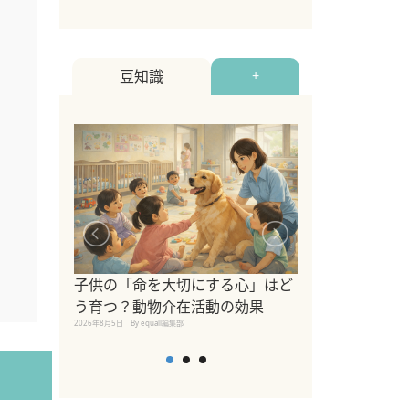
豆知識
+
シニア猫向けキ
ブランドを比較
子供の「命を大切にする心」はど
えの注意点も解
う育つ？動物介在活動の効果
2026年8月4日
By equall編
2026年8月5日
By equall編集部