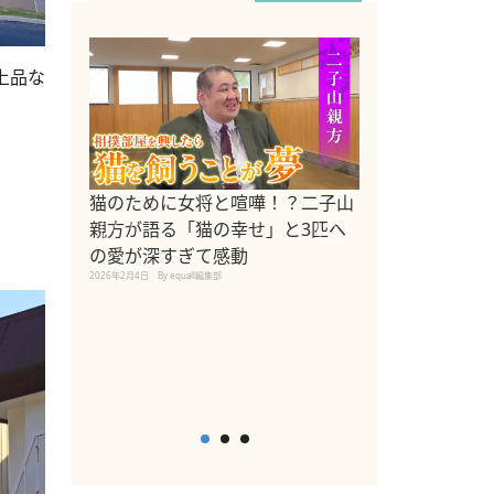
上品な
ドッグトレーナ
猫のために女将と喧嘩！？二子山
リメントを解説
親方が語る「猫の幸せ」と3匹へ
リメント『Zest
の愛が深すぎて感動
2025年8月8日
By equall編
2026年2月4日
By equall編集部