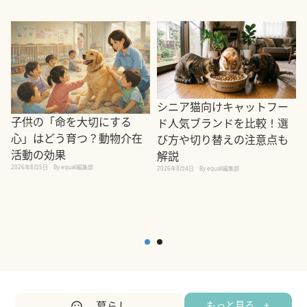
シニア猫向けキャットフー
子供の「命を大切にする
ド人気ブランドを比較！選
心」はどう育つ？動物介在
び方や切り替えの注意点も
活動の効果
解説
2026年8月5日
By equall編集部
2026年8月4日
By equall編集部
2
暮らし
もっと見る +