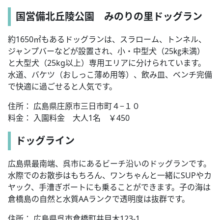
国営備北丘陵公園 みのりの里ドッグラン
約1650㎡もあるドッグランは、スラローム、トンネル、
ジャンプバーなどが設置され、小・中型犬（25㎏未満）
と大型犬（25kg以上）専用エリアに分けられています。
水道、バケツ（おしっこ薄め用等）、飲み皿、ベンチ完備
で快適に過ごせると人気です。
住所： 広島県庄原市三日市町４−１０
料金： 入園料金 大人1名 ￥450
ドッグライン
広島県最南端、呉市にあるビーチ沿いのドッグランです。
水際でのお散歩はもちろん、ワンちゃんと一緒にSUPやカ
ヤック、手漕ぎボートにも乗ることができます。子の海は
倉橋島の自然と水質AAランクで透明度は抜群です。
住所： 広島県呉市倉橋町井目木123-1