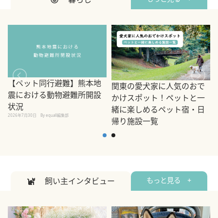
【ペット同行避難】熊本地
関東の愛犬家に人気のおで
震における動物避難所開設
かけスポット！ペットと一
状況
緒に楽しめるペット宿・日
2026年7月30日
By equall編集部
帰り施設一覧
2
2026年7月7日
By equall編集部
飼い主インタビュー
もっと見る +