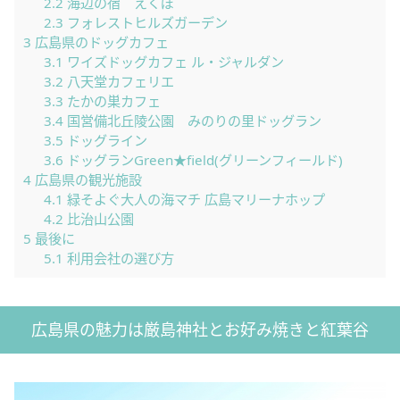
2.2
海辺の宿 えくぼ
2.3
フォレストヒルズガーデン
3
広島県のドッグカフェ
3.1
ワイズドッグカフェ ル・ジャルダン
3.2
八天堂カフェリエ
3.3
たかの巣カフェ
3.4
国営備北丘陵公園 みのりの里ドッグラン
3.5
ドッグライン
3.6
ドッグランGreen★field(グリーンフィールド)
4
広島県の観光施設
4.1
緑そよぐ大人の海マチ 広島マリーナホップ
4.2
比治山公園
5
最後に
5.1
利用会社の選び方
広島県の魅力は厳島神社とお好み焼きと紅葉谷