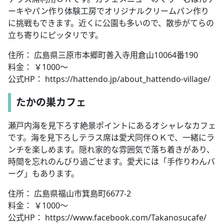
ーキやパン作り体験工房でオリジナルクリームパン作り
に挑戦もできます。近くに公園も多いので、散歩がてらの
立ち寄りにピッタリです。
住所： 広島県三原市本郷町善入寺用倉山10064番190
料金： ￥1000～
公式HP： https://hattendo.jp/about_hattendo-village/
たかの巣カフェ
瀬戸内海を見下ろす絶景ポイントにあるオシャレなカフェ
です。海を見下ろしテラス席は愛犬同伴ＯＫで、一緒にラ
ンチを楽しめます。隠れ家的な雰囲気で落ち着きがあり、
時間を忘れのんびり過ごせます。愛犬には「手作りわんバ
ーグ」もあります。
住所： 広島県福山市箕島町6677-2
料金： ￥1000～
公式HP： https://www.facebook.com/Takanosucafe/