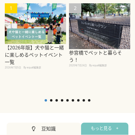
1
2
【2026年版】犬や猫と一緒
参宮橋でペットと暮らそ
に楽しめるペットイベント
う！
一覧
2020年7月24日
By equall編集部
2026年7月5日
By equall編集部
2
豆知識
もっと見る +