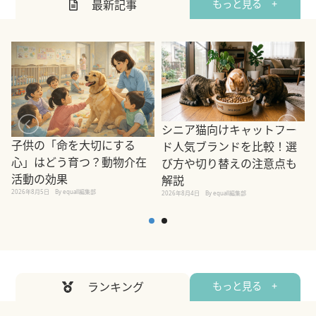
最新記事
もっと見る +
シニア猫向けキャットフー
子供の「命を大切にする
ド人気ブランドを比較！選
心」はどう育つ？動物介在
び方や切り替えの注意点も
活動の効果
解説
2026年8月5日
By equall編集部
2026年8月4日
By equall編集部
2
ランキング
もっと見る +