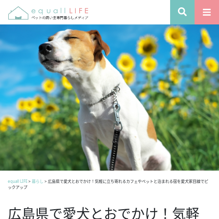
equall LIFE
>
暮らし
>
広島県で愛犬とおでかけ！気軽に立ち寄れるカフェやペットと泊まれる宿を愛犬家目線でピ
ックアップ
広島県で愛犬とおでかけ！気軽