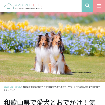
equall LIFE
>
暮らし
>
和歌山県で愛犬とおでかけ！気軽に立ち寄れるカフェやペットと泊まれる宿を愛犬家目線で
ピックアップ
和歌山県で愛犬とおでかけ！気