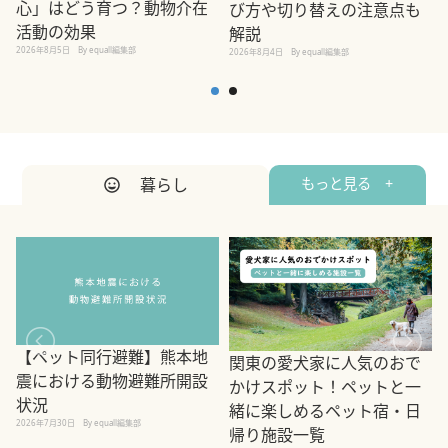
心」はどう育つ？動物介在
び方や切り替えの注意点も
活動の効果
解説
2026年8月5日
By equall編集部
2026年8月4日
By equall編集部
2
暮らし
もっと見る +
【ペット同行避難】熊本地
関東の愛犬家に人気のおで
震における動物避難所開設
かけスポット！ペットと一
状況
緒に楽しめるペット宿・日
2026年7月30日
By equall編集部
帰り施設一覧