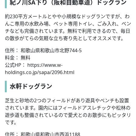
紀ノ川SA下り（阪和自動車道）ドッグラン
約230平方メートルとやや小規模なドッグランですが、わ
んこ専用の水飲み場、ペット専用トイレ、ごみ入れ、ベン
チなども完備されています。無料で利用できるので、毎日
の散歩がてらの気軽な立ち寄り先としてオススメです。
住所： 和歌山県和歌山市北野744-5
料金： 無料
公式HP： https://www.w-
holdings.co.jp/sapa/2096.html
水軒ドッグラン
芝生と砂地の2つのフィールドがあり遊具やベンチも設置
されています。園内にはフィールドアスレチックや松林の
遊歩道も整備されているので愛犬とのお散歩にもピッタリ
です。
住所： 和歌山県和歌山市西浜1188