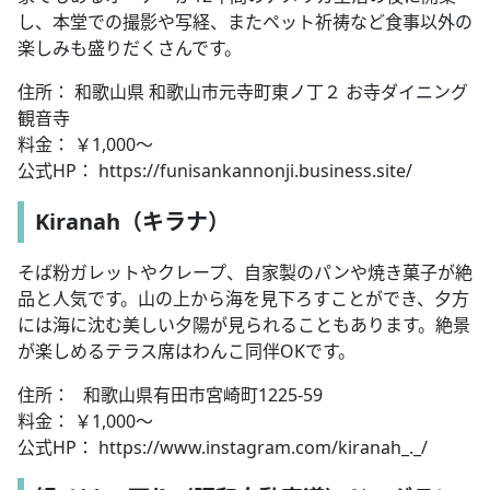
し、本堂での撮影や写経、またペット祈祷など食事以外の
楽しみも盛りだくさんです。
住所： 和歌山県 和歌山市元寺町東ノ丁２ お寺ダイニング
観音寺
料金： ￥1,000～
公式HP： https://funisankannonji.business.site/
Kiranah（キラナ）
そば粉ガレットやクレープ、自家製のパンや焼き菓子が絶
品と人気です。山の上から海を見下ろすことができ、夕方
には海に沈む美しい夕陽が見られることもあります。絶景
が楽しめるテラス席はわんこ同伴OKです。
住所： 和歌山県有田市宮崎町1225-59
料金： ￥1,000～
公式HP： https://www.instagram.com/kiranah_._/