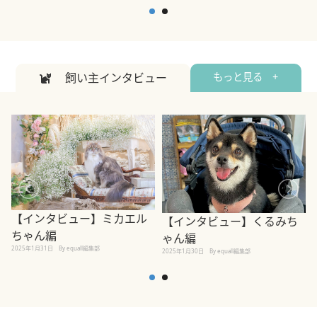
2
2026年7月7日
By equall編集部
飼い主インタビュー
もっと見る +
【インタビュー】ミカエル
【インタビュー】くるみち
ちゃん編
ゃん編
2025年1月31日
By equall編集部
2
2025年1月30日
By equall編集部