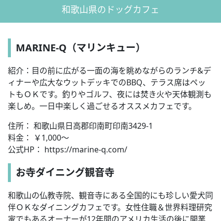
和歌山県のドッグカフェ
MARINE-Q（マリンキュー）
紹介：目の前に広がる一面の海を眺めながらのランチ&デ
ィナーや広大なウットデッキでのBBQ、テラス席はペッ
トもＯＫです。釣りやゴルフ、夜には焚き火や天体観測も
楽しめ。一日中楽しく過ごせるオススメカフェです。
住所： 和歌山県日高郡印南町印南3429-1
料金： ￥1,000～
公式HP： https://marine-q.com/
お寺ダイニング観音寺
和歌山の仏教寺院、観音寺にある全国的にも珍しい愛犬同
伴ＯＫなダイニングカフェです。女性住職＆世界料理研究
家でもあるオーナーが12年間のアメリカ生活の後に開業