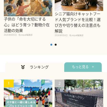
シニア猫向けキャットフー
子供の「命を大切にする
ド人気ブランドを比較！選
心」はどう育つ？動物介在
び方や切り替えの注意点も
活動の効果
解説
2026年8月5日
By equall編集部
2026年8月4日
By equall編集部
2
ランキング
もっと見る +
1
2