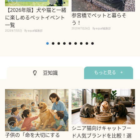
【2026年版】犬や猫と一緒
参宮橋でペットと暮らそ
に楽しめるペットイベント
う！
一覧
2020年7月24日
By equall編集部
2026年7月5日
By equall編集部
2
豆知識
もっと見る +
シニア猫向けキャットフー
子供の「命を大切にする
ド人気ブランドを比較！選