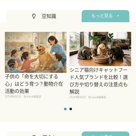
豆知識
もっと見る +
シニア猫向けキャットフー
子供の「命を大切にする
ド人気ブランドを比較！選
心」はどう育つ？動物介在
び方や切り替えの注意点も
活動の効果
解説
2026年8月5日
By equall編集部
2026年8月4日
By equall編集部
2