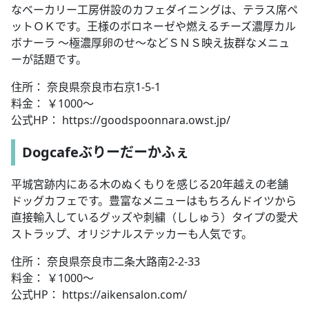
なベーカリー工房併設のカフェダイニングは、テラス席ペ
ットＯＫです。王様のボロネーゼや燃えるチーズ濃厚カル
ボナーラ ～極濃厚卵のせ～などＳＮＳ映え抜群なメニュ
ーが話題です。
住所： 奈良県奈良市右京1-5-1
料金： ￥1000～
公式HP： https://goodspoonnara.owst.jp/
Dogcafeぶりーだーかふぇ
平城宮跡内にある木のぬくもりを感じる20年越えの老舗
ドッグカフェです。豊富なメニューはもちろんドイツから
直接輸入しているグッズや刺繍（ししゅう）タイプの愛犬
ストラップ、オリジナルステッカーも人気です。
住所： 奈良県奈良市二条大路南2-2-33
料金： ￥1000～
公式HP： https://aikensalon.com/