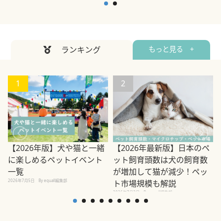
ランキング
もっと見る +
1
2
【2026年版】犬や猫と一緒
【2026年最新版】日本のペ
に楽しめるペットイベント
ット飼育頭数は犬の飼育数
一覧
が増加して猫が減少！ペッ
2
2026年7月5日
By equall編集部
ト市場規模も解説
2026年7月3日
By equall編集部