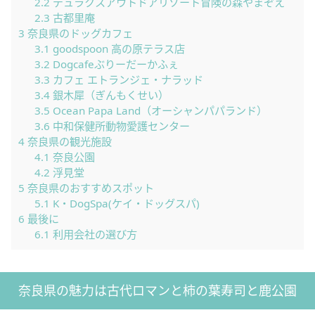
2.2
デュラクスアウトドアリゾート冒険の森やまぞえ
2.3
古都里庵
3
奈良県のドッグカフェ
3.1
goodspoon 高の原テラス店
3.2
Dogcafeぶりーだーかふぇ
3.3
カフェ エトランジェ・ナラッド
3.4
銀木犀（ぎんもくせい）
3.5
Ocean Papa Land（オーシャンパパランド）
3.6
中和保健所動物愛護センター
4
奈良県の観光施設
4.1
奈良公園
4.2
浮見堂
5
奈良県のおすすめスポット
5.1
K・DogSpa(ケイ・ドッグスパ)
6
最後に
6.1
利用会社の選び方
奈良県の魅力は古代ロマンと柿の葉寿司と鹿公園