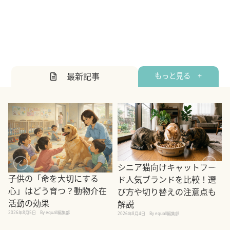
最新記事
もっと見る +
シニア猫向けキャットフー
子供の「命を大切にする
ド人気ブランドを比較！選
心」はどう育つ？動物介在
び方や切り替えの注意点も
活動の効果
解説
2026年8月5日
By equall編集部
2026年8月4日
By equall編集部
2