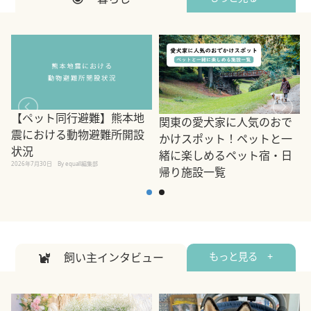
【ペット同行避難】熊本地
関東の愛犬家に人気のおで
震における動物避難所開設
かけスポット！ペットと一
状況
緒に楽しめるペット宿・日
2026年7月30日
By equall編集部
帰り施設一覧
2
2026年7月7日
By equall編集部
飼い主インタビュー
もっと見る +