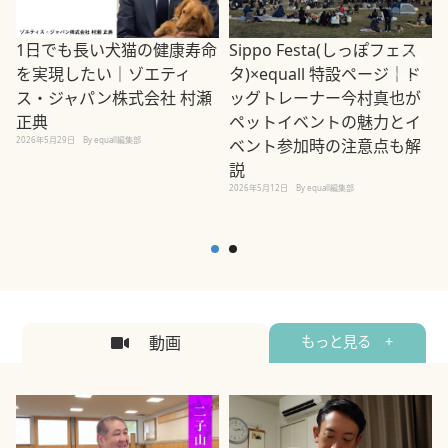
1日でも長い犬猫の健康寿命
Sippo Festa(しっぽフェス
を実現したい｜ゾエティ
タ)×equall 特設ページ｜ド
ス・ジャパン株式会社 村瀬
ッグトレーナー今村真也が
正典
ペットイベントの魅力とイ
2026年5月29日
By equall編集部
ベント参加時の注意点も解
説
2026年5月12日
By equall編集部
2
動画
もっと見る +