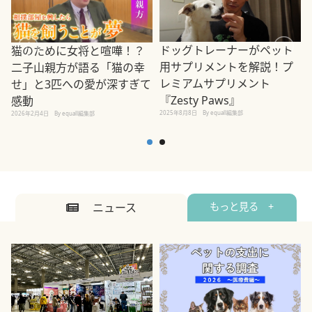
ドッグトレーナーがペット
猫のために女将と喧嘩！？
用サプリメントを解説！プ
二子山親方が語る「猫の幸
レミアムサプリメント
せ」と3匹への愛が深すぎて
2
『Zesty Paws』
感動
2025年8月8日
By equall編集部
2026年2月4日
By equall編集部
ニュース
もっと見る +