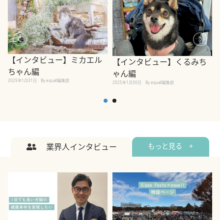
【インタビュー】ミカエル
【インタビュー】くるみち
ちゃん編
ゃん編
2025年1月31日
By equall編集部
2
2025年1月30日
By equall編集部
業界人インタビュー
もっと見る +