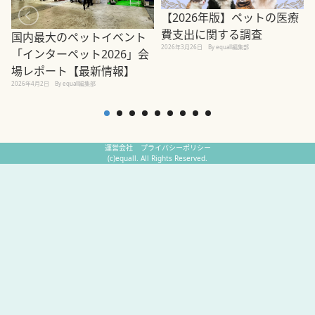
【2026年版】ペットの医療
費支出に関する調査
国内最大のペットイベント
2026年3月26日
By equall編集部
「インターペット2026」会
場レポート【最新情報】
2
2026年4月2日
By equall編集部
運営会社
プライバシーポリシー
(c)equall. All Rights Reserved.