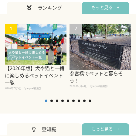
ランキング
もっと見る +
1
2
【2026年版】犬や猫と一緒
参宮橋でペットと暮らそ
に楽しめるペットイベント
う！
一覧
2020年7月24日
By equall編集部
2026年7月5日
By equall編集部
2
豆知識
もっと見る +