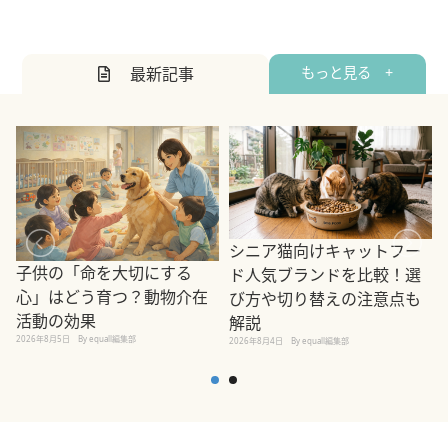
最新記事
もっと見る +
シニア猫向けキャットフー
子供の「命を大切にする
ド人気ブランドを比較！選
心」はどう育つ？動物介在
び方や切り替えの注意点も
活動の効果
解説
2026年8月5日
By equall編集部
2026年8月4日
By equall編集部
2