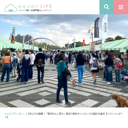
equall LIFE
>
暮らし
>
2年ぶりの開催！「駒沢わんこ祭り」復活で駒沢オリンピック公園が大盛況【イベントレポー
ト】