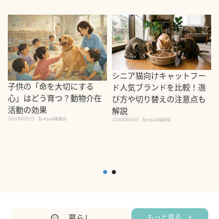
シニア猫向けキャットフー
子供の「命を大切にする
ド人気ブランドを比較！選
心」はどう育つ？動物介在
び方や切り替えの注意点も
活動の効果
解説
2026年8月5日
By equall編集部
2026年8月4日
By equall編集部
2
暮らし
もっと見る +