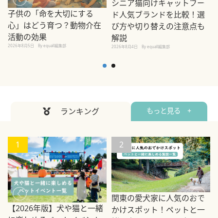
シニア猫向けキャットフー
子供の「命を大切にする
ド人気ブランドを比較！選
心」はどう育つ？動物介在
び方や切り替えの注意点も
活動の効果
解説
2026年8月5日
By equall編集部
2026年8月4日
By equall編集部
2
ランキング
もっと見る +
1
2
関東の愛犬家に人気のおで
【2026年版】犬や猫と一緒
かけスポット！ペットと一