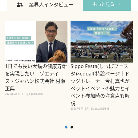
業界人インタビュー
もっと見る +
1日でも長い犬猫の健康寿命
Sippo Festa(しっぽフェス
を実現したい｜ゾエティ
タ)×equall 特設ページ｜ド
ス・ジャパン株式会社 村瀬
ッグトレーナー今村真也が
正典
ペットイベントの魅力とイ
2026年5月29日
By equall編集部
ベント参加時の注意点も解
説
2026年5月12日
By equall編集部
2