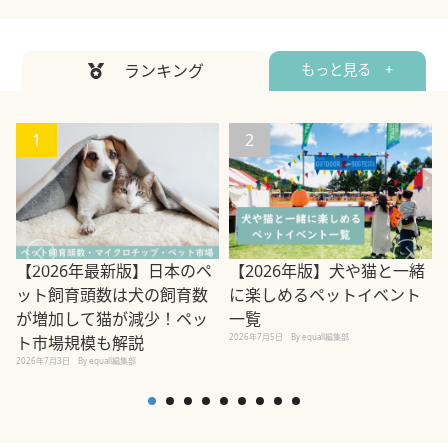
ランキング
もっと見る +
1
2
【2026年最新版】日本のペ
【2026年版】犬や猫と一緒
ット飼育頭数は犬の飼育数
に楽しめるペットイベント
2
が増加して猫が減少！ペッ
一覧
2026年7月5日
By equall編集部
ト市場規模も解説
2026年7月3日
By equall編集部