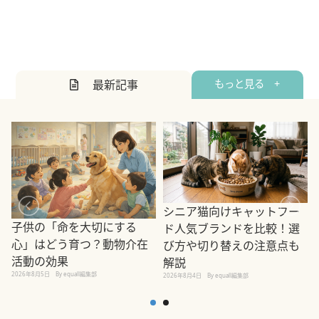
最新記事
もっと見る +
シニア猫向けキャットフー
子供の「命を大切にする
ド人気ブランドを比較！選
心」はどう育つ？動物介在
び方や切り替えの注意点も
活動の効果
解説
2026年8月5日
By equall編集部
2026年8月4日
By equall編集部
2