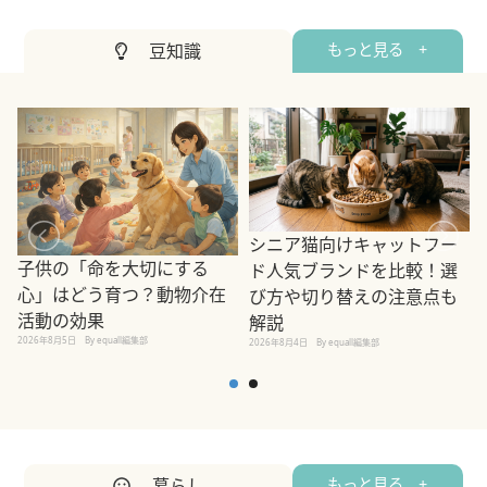
豆知識
もっと見る +
シニア猫向けキャットフー
子供の「命を大切にする
ド人気ブランドを比較！選
心」はどう育つ？動物介在
び方や切り替えの注意点も
活動の効果
解説
2026年8月5日
By equall編集部
2026年8月4日
By equall編集部
2
暮らし
もっと見る +