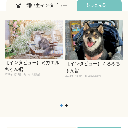
飼い主インタビュー
もっと見る +
【インタビュー】ミカエル
【インタビュー】くるみち
ちゃん編
ゃん編
2025年1月31日
By equall編集部
2
2025年1月30日
By equall編集部