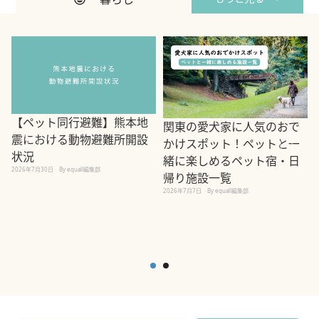
【ペット同行避難】熊本地
関東の愛犬家に人気のおで
震における動物避難所開設
かけスポット！ペットと一
状況
緒に楽しめるペット宿・日
2026年7月30日
By equall編集部
帰り施設一覧
2
2026年7月7日
By equall編集部