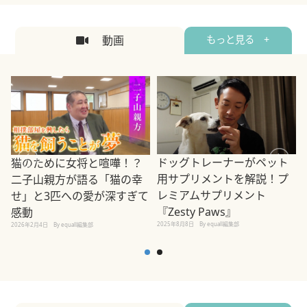
動画
もっと見る +
ドッグトレーナーがペット
猫のために女将と喧嘩！？
用サプリメントを解説！プ
二子山親方が語る「猫の幸
レミアムサプリメント
せ」と3匹への愛が深すぎて
2
『Zesty Paws』
感動
2025年8月8日
By equall編集部
2026年2月4日
By equall編集部