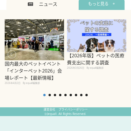
ニュース
もっと見る +
【2026年版】ペットの医療
費支出に関する調査
国内最大のペットイベント
2026年3月26日
By equall編集部
「インターペット2026」会
場レポート【最新情報】
2
2026年4月2日
By equall編集部
運営会社
プライバシーポリシー
(c)equall. All Rights Reserved.