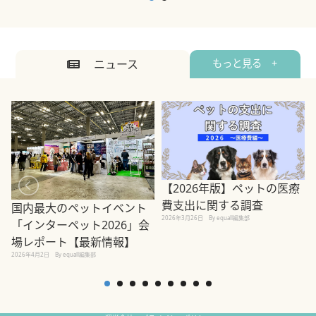
ニュース
もっと見る +
【2026年版】ペットの医療
費支出に関する調査
国内最大のペットイベント
2026年3月26日
By equall編集部
「インターペット2026」会
場レポート【最新情報】
2
2026年4月2日
By equall編集部