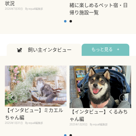
状況
緒に楽しめるペット宿・日
2026年7月30日
By equall編集部
帰り施設一覧
2
2026年7月7日
By equall編集部
飼い主インタビュー
もっと見る +
【インタビュー】ミカエル
【インタビュー】くるみち
ちゃん編
ゃん編
2025年1月31日
By equall編集部
2
2025年1月30日
By equall編集部