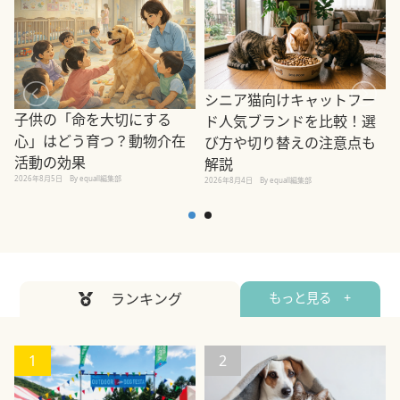
シニア猫向けキャットフー
子供の「命を大切にする
ド人気ブランドを比較！選
心」はどう育つ？動物介在
び方や切り替えの注意点も
活動の効果
解説
2026年8月5日
By equall編集部
2026年8月4日
By equall編集部
2
ランキング
もっと見る +
1
2