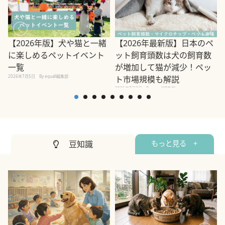
【2026年版】犬や猫と一緒
【2026年最新版】日本のペ
に楽しめるペットイベント
ット飼育頭数は犬の飼育数
一覧
が増加して猫が減少！ペッ
2026年7月5日
By equall編集部
2
ト市場規模も解説
2026年7月3日
By equall編集部
豆知識
もっと見る +