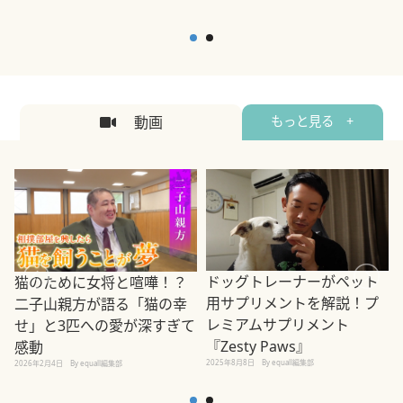
動画
もっと見る +
ドッグトレーナーがペット
猫のために女将と喧嘩！？
用サプリメントを解説！プ
二子山親方が語る「猫の幸
レミアムサプリメント
せ」と3匹への愛が深すぎて
2
『Zesty Paws』
感動
2025年8月8日
By equall編集部
2026年2月4日
By equall編集部