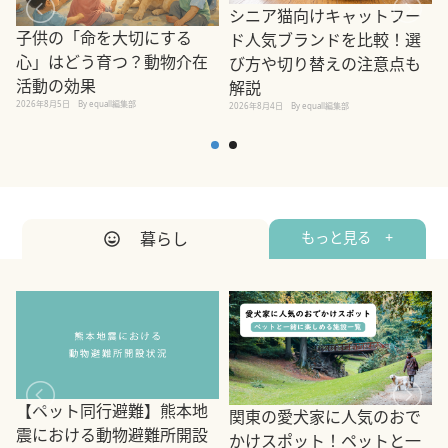
シニア猫向けキャットフー
子供の「命を大切にする
ド人気ブランドを比較！選
心」はどう育つ？動物介在
び方や切り替えの注意点も
活動の効果
解説
2026年8月5日
By equall編集部
2026年8月4日
By equall編集部
2
暮らし
もっと見る +
【ペット同行避難】熊本地
関東の愛犬家に人気のおで
震における動物避難所開設
かけスポット！ペットと一