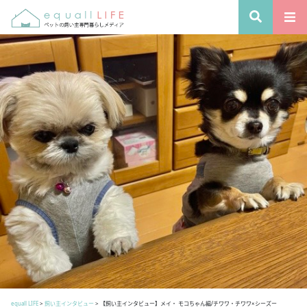
equall LIFE
>
飼い主インタビュー
>
【飼い主インタビュー】メイ・ モコちゃん編/チワワ・チワワ×シーズー