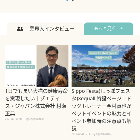
業界人インタビュー
もっと見る +
1日でも長い犬猫の健康寿命
Sippo Festa(しっぽフェス
を実現したい｜ゾエティ
タ)×equall 特設ページ｜ド
ス・ジャパン株式会社 村瀬
ッグトレーナー今村真也が
正典
ペットイベントの魅力とイ
2026年5月29日
By equall編集部
ベント参加時の注意点も解
説
2026年5月12日
By equall編集部
2