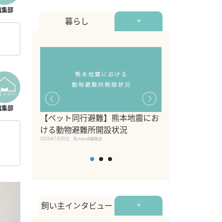
暮らし
+
【ペット同行避難】熊本地震にお
関東の愛犬家に
ける動物避難所開設状況
ポット！ペット
2026年7月30日
By equall編集部
ペット宿・日帰
2026年7月7日
By equall編
飼い主インタビュー
+