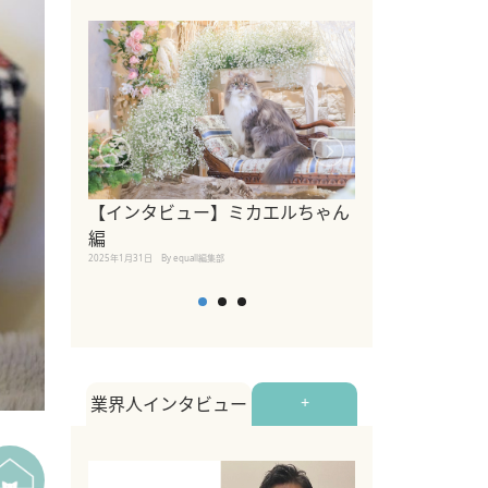
【インタビュー】ミカエルちゃん
【インタビュー
編
2025年1月30日
By equall
2025年1月31日
By equall編集部
業界人インタビュー
+