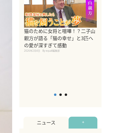
ドッグトレーナ
猫のために女将と喧嘩！？二子山
リメントを解説
親方が語る「猫の幸せ」と3匹へ
リメント『Zest
の愛が深すぎて感動
2025年8月8日
By equall編
2026年2月4日
By equall編集部
ニュース
+