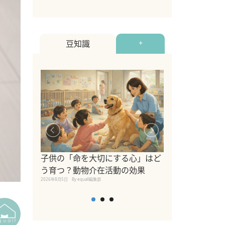
豆知識
+
シニア猫向けキ
ブランドを比較
子供の「命を大切にする心」はど
えの注意点も解
う育つ？動物介在活動の効果
2026年8月4日
By equall編
2026年8月5日
By equall編集部