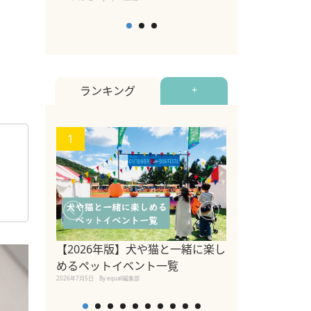
ランキング
+
1
2
【2026年版】犬や猫と一緒に楽し
参宮橋でペット
めるペットイベント一覧
2020年7月24日
By equall
2026年7月5日
By equall編集部