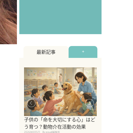
最新記事
+
シニア猫向けキ
ブランドを比較
子供の「命を大切にする心」はど
えの注意点も解
う育つ？動物介在活動の効果
2026年8月4日
By equall編
2026年8月5日
By equall編集部