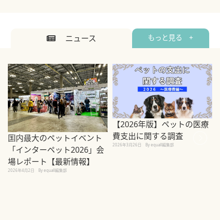
ニュース
もっと見る +
【2026年版】ペットの医療
費支出に関する調査
国内最大のペットイベント
2026年3月26日
By equall編集部
「インターペット2026」会
場レポート【最新情報】
2
2026年4月2日
By equall編集部