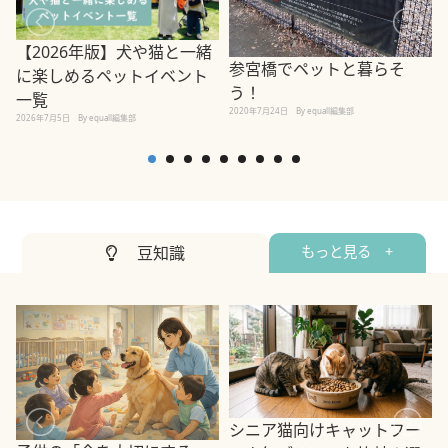
【2026年版】犬や猫と一緒
参宮橋でペットと暮らそ
に楽しめるペットイベント
う！
一覧
2020年7月24日
By equall編集部
2026年7月5日
By equall編集部
2
豆知識
もっと見る +
シニア猫向けキャットフー