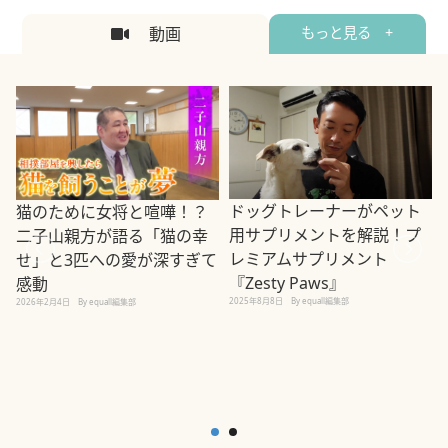
動画
もっと見る +
ドッグトレーナーがペット
猫のために女将と喧嘩！？
用サプリメントを解説！プ
二子山親方が語る「猫の幸
レミアムサプリメント
せ」と3匹への愛が深すぎて
2
『Zesty Paws』
感動
2025年8月8日
By equall編集部
2026年2月4日
By equall編集部