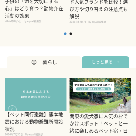
子供の「命を大切にする
ド人気ブランドを比較！選
心」はどう育つ？動物介在
び方や切り替えの注意点も
活動の効果
解説
2026年8月5日
By equall編集部
2026年8月4日
By equall編集部
2
暮らし
もっと見る +
【ペット同行避難】熊本地
関東の愛犬家に人気のおで
震における動物避難所開設
かけスポット！ペットと一
状況
緒に楽しめるペット宿・日
2026年7月30日
By equall編集部