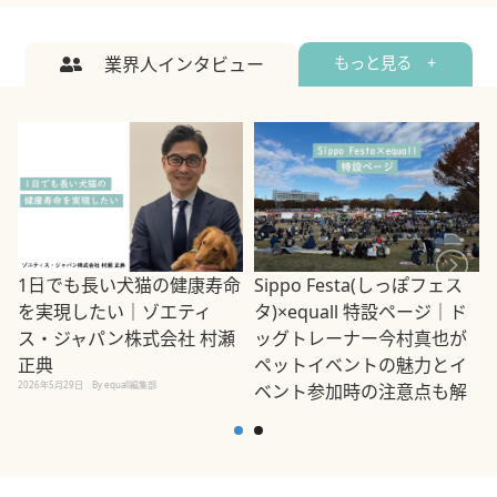
業界人インタビュー
もっと見る +
1日でも長い犬猫の健康寿命
Sippo Festa(しっぽフェス
を実現したい｜ゾエティ
タ)×equall 特設ページ｜ド
ス・ジャパン株式会社 村瀬
ッグトレーナー今村真也が
正典
ペットイベントの魅力とイ
2026年5月29日
By equall編集部
ベント参加時の注意点も解
説
2026年5月12日
By equall編集部
2