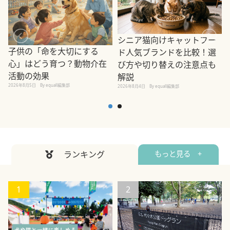
シニア猫向けキャットフー
子供の「命を大切にする
ド人気ブランドを比較！選
心」はどう育つ？動物介在
び方や切り替えの注意点も
活動の効果
解説
2026年8月5日
By equall編集部
2026年8月4日
By equall編集部
2
ランキング
もっと見る +
1
2