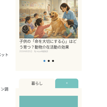
シニア猫向けキ
ブランドを比較
子供の「命を大切にする心」はど
えの注意点も解
う育つ？動物介在活動の効果
2026年8月4日
By equall編
2026年8月5日
By equall編集部
ペット
暮らし
+
イン調