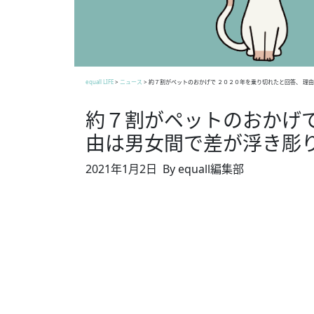
equall LIFE
>
ニュース
>
約７割がペットのおかげで ２０２０年を乗り切れたと回答、 理
約７割がペットのおかげで
由は男女間で差が浮き彫
2021年1月2日
By equall編集部