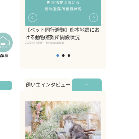
【ペット同行避難】熊本地震にお
関東の愛犬家に
ける動物避難所開設状況
ポット！ペット
2026年7月30日
By equall編集部
ペット宿・日帰
2026年7月7日
By equall編
飼い主インタビュー
+