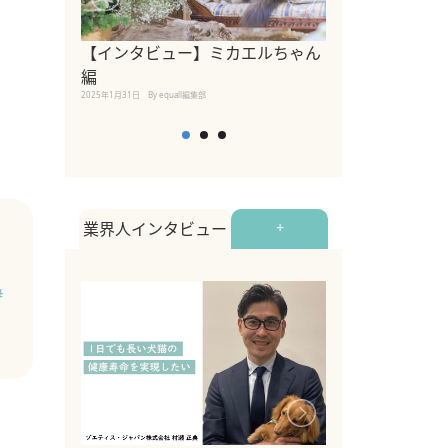
【インタビュー】ミカエルちゃん
【インタビュー
編
2025年1月30日
By equall
2025年1月31日
By equall編集部
業界人インタビュー
+
#