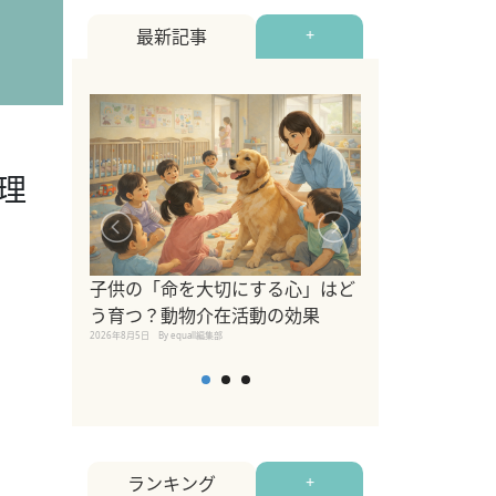
最新記事
+
理
シニア猫向けキ
ブランドを比較
子供の「命を大切にする心」はど
えの注意点も解
う育つ？動物介在活動の効果
2026年8月4日
By equall編
2026年8月5日
By equall編集部
ランキング
+