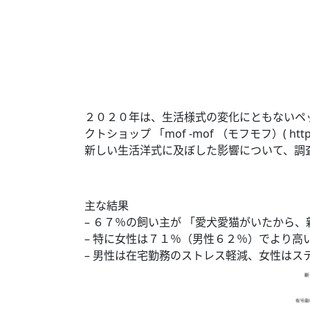
２０２０年は、生活様式の変化にともないペ
クトショップ 「mof -mof （モフモフ）( ht
新しい生活洋式に及ぼした影響について、調
主な結果
– ６７％の飼い主が 「愛犬愛猫がいたから
– 特に女性は７１％（男性６２％）でより高
– 男性は在宅勤務のストレス軽減、女性はス