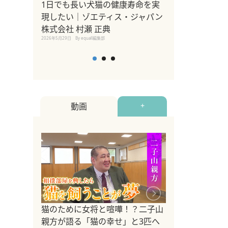
1日でも長い犬猫の健康寿命を実
Sippo Fest
現したい｜ゾエティス・ジャパン
タ)×equall
株式会社 村瀬 正典
レーナー今村真
2026年5月29日
By equall編集部
トの魅力とイベ
点も解説
2026年5月12日
By equall
動画
+
ドッグトレーナ
猫のために女将と喧嘩！？二子山
リメントを解説
親方が語る「猫の幸せ」と3匹へ