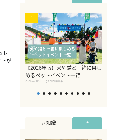
1
2
セレ
ペットが
【2026年版】犬や猫と一緒に楽し
参宮橋でペット
めるペットイベント一覧
2020年7月24日
By equall
2026年7月5日
By equall編集部
豆知識
+