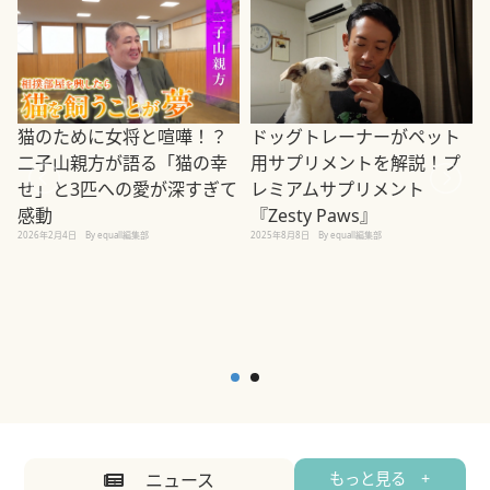
ドッグトレーナーがペット
猫のために女将と喧嘩！？
用サプリメントを解説！プ
二子山親方が語る「猫の幸
レミアムサプリメント
せ」と3匹への愛が深すぎて
2
『Zesty Paws』
感動
2025年8月8日
By equall編集部
2026年2月4日
By equall編集部
ニュース
もっと見る +