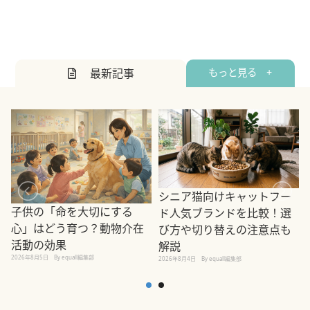
最新記事
もっと見る +
シニア猫向けキャットフー
子供の「命を大切にする
ド人気ブランドを比較！選
心」はどう育つ？動物介在
び方や切り替えの注意点も
活動の効果
解説
2026年8月5日
By equall編集部
2026年8月4日
By equall編集部
2