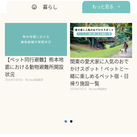
暮らし
もっと見る +
【ペット同行避難】熊本地
関東の愛犬家に人気のおで
震における動物避難所開設
かけスポット！ペットと一
状況
緒に楽しめるペット宿・日
2026年7月30日
By equall編集部
帰り施設一覧
2
2026年7月7日
By equall編集部