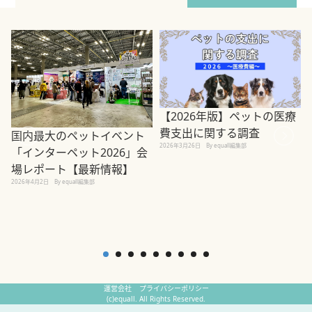
【2026年版】ペットの医療
費支出に関する調査
国内最大のペットイベント
2026年3月26日
By equall編集部
「インターペット2026」会
場レポート【最新情報】
2
2026年4月2日
By equall編集部
運営会社
プライバシーポリシー
(c)equall. All Rights Reserved.