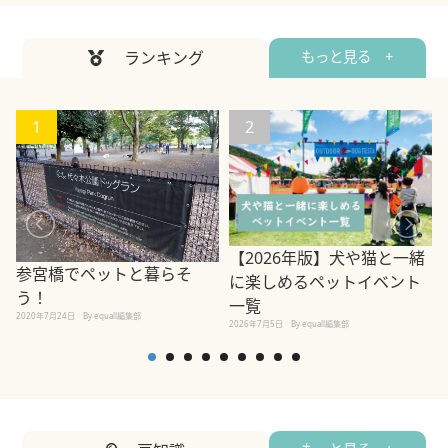
ランキング
もっと見る +
1
2
【2026年版】犬や猫と一緒
参宮橋でペットと暮らそ
に楽しめるペットイベント
う！
一覧
2020年7月24日
By equall編集部
2026年7月5日
By equall編集部
2