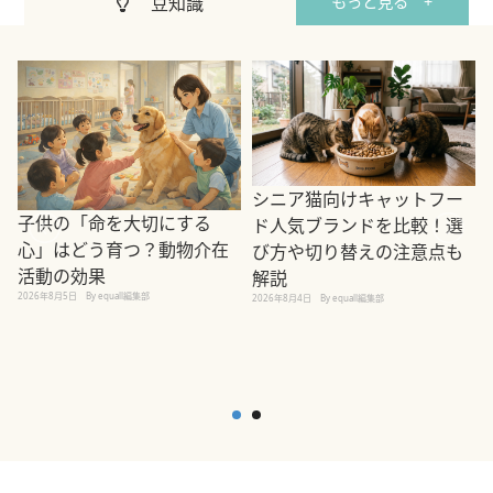
豆知識
もっと見る +
シニア猫向けキャットフー
子供の「命を大切にする
ド人気ブランドを比較！選
心」はどう育つ？動物介在
び方や切り替えの注意点も
活動の効果
解説
2026年8月5日
By equall編集部
2026年8月4日
By equall編集部
2