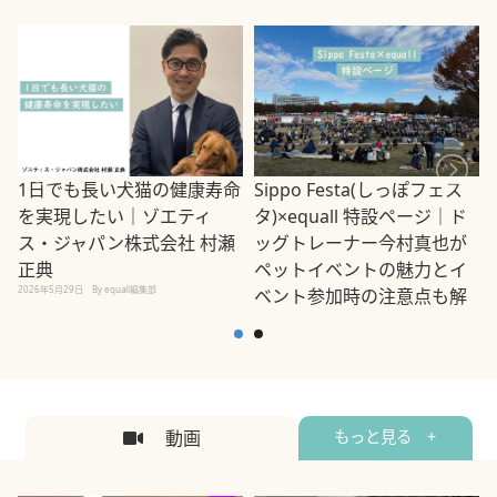
1日でも長い犬猫の健康寿命
Sippo Festa(しっぽフェス
を実現したい｜ゾエティ
タ)×equall 特設ページ｜ド
ス・ジャパン株式会社 村瀬
ッグトレーナー今村真也が
正典
ペットイベントの魅力とイ
2026年5月29日
By equall編集部
ベント参加時の注意点も解
説
2026年5月12日
By equall編集部
2
動画
もっと見る +