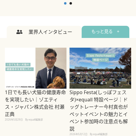
業界人インタビュー
もっと見る +
1日でも長い犬猫の健康寿命
Sippo Festa(しっぽフェス
を実現したい｜ゾエティ
タ)×equall 特設ページ｜ド
ス・ジャパン株式会社 村瀬
ッグトレーナー今村真也が
正典
ペットイベントの魅力とイ
2026年5月29日
By equall編集部
ベント参加時の注意点も解
説
2026年5月12日
By equall編集部
2