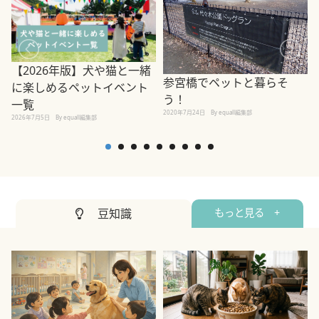
【2026年版】犬や猫と一緒
参宮橋でペットと暮らそ
に楽しめるペットイベント
う！
一覧
2020年7月24日
By equall編集部
2026年7月5日
By equall編集部
2
豆知識
もっと見る +