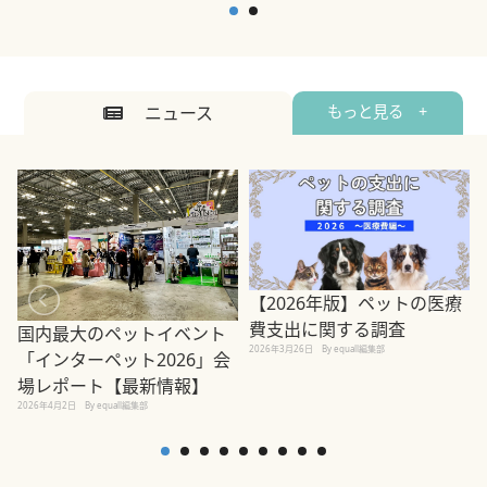
ニュース
もっと見る +
【2026年版】ペットの医療
費支出に関する調査
国内最大のペットイベント
2026年3月26日
By equall編集部
「インターペット2026」会
場レポート【最新情報】
2
2026年4月2日
By equall編集部