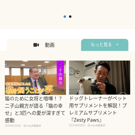
動画
もっと見る +
ドッグトレーナーがペット
猫のために女将と喧嘩！？
用サプリメントを解説！プ
二子山親方が語る「猫の幸
レミアムサプリメント
せ」と3匹への愛が深すぎて
2
『Zesty Paws』
感動
2025年8月8日
By equall編集部
2026年2月4日
By equall編集部