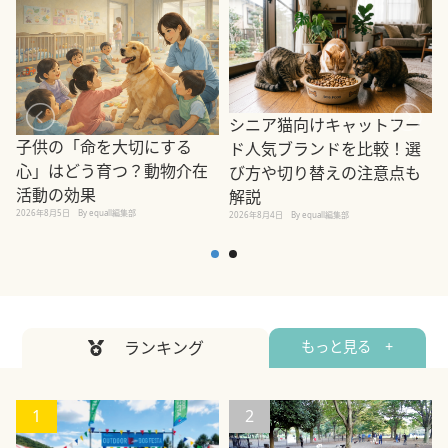
シニア猫向けキャットフー
子供の「命を大切にする
ド人気ブランドを比較！選
心」はどう育つ？動物介在
び方や切り替えの注意点も
活動の効果
解説
2026年8月5日
By equall編集部
2026年8月4日
By equall編集部
2
ランキング
もっと見る +
1
2