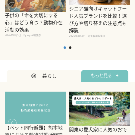
シニア猫向けキャットフー
子供の「命を大切にする
ド人気ブランドを比較！選
心」はどう育つ？動物介在
び方や切り替えの注意点も
活動の効果
解説
2026年8月5日
By equall編集部
2026年8月4日
By equall編集部
2
暮らし
もっと見る +
【ペット同行避難】熊本地
関東の愛犬家に人気のおで
震における動物避難所開設