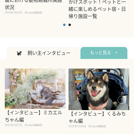
かけスポット！ペットと一
状況
緒に楽しめるペット宿・日
2026年7月30日
By equall編集部
帰り施設一覧
2
2026年7月7日
By equall編集部
飼い主インタビュー
もっと見る +
【インタビュー】ミカエル
【インタビュー】くるみち
ちゃん編
ゃん編
2025年1月31日
By equall編集部
2
2025年1月30日
By equall編集部