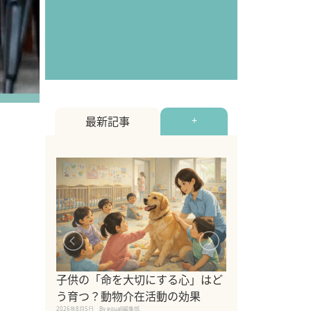
最新記事
+
シニア猫向けキ
ブランドを比較
子供の「命を大切にする心」はど
えの注意点も解
う育つ？動物介在活動の効果
2026年8月4日
By equall編
2026年8月5日
By equall編集部