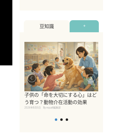
豆知識
+
シニア猫向けキ
ブランドを比較
子供の「命を大切にする心」はど
えの注意点も解
う育つ？動物介在活動の効果
2026年8月4日
By equall編
2026年8月5日
By equall編集部