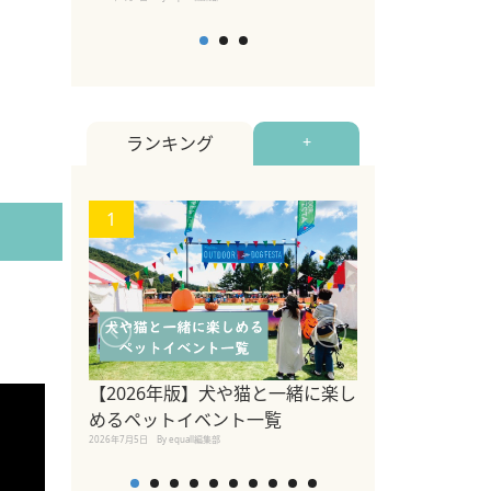
ランキング
+
1
2
【2026年版】犬や猫と一緒に楽し
参宮橋でペット
めるペットイベント一覧
2020年7月24日
By equall
2026年7月5日
By equall編集部