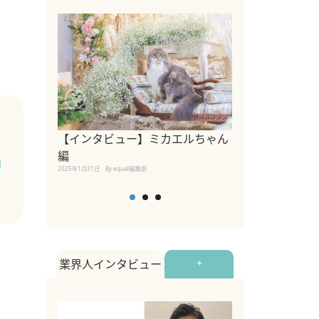
【インタビュー】ミカエルちゃん
【インタビュー
編
2025年1月30日
By equall
ロ
2025年1月31日
By equall編集部
業界人インタビュー
+