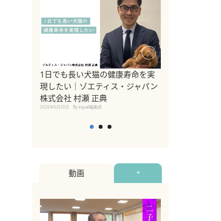
1日でも長い犬猫の健康寿命を実
Sippo Fest
現したい｜ゾエティス・ジャパン
タ)×equall
株式会社 村瀬 正典
レーナー今村真
2026年5月29日
By equall編集部
トの魅力とイベ
点も解説
2026年5月12日
By equall
動画
+