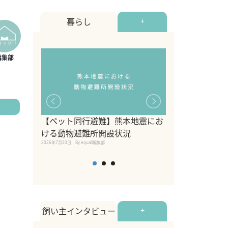
暮らし
+
【ペット同行避難】熊本地震にお
関東の愛犬家に
ける動物避難所開設状況
ポット！ペット
2026年7月30日
By equall編集部
ペット宿・日帰
2026年7月7日
By equall編
飼い主インタビュー
+