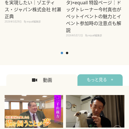
を実現したい｜ゾエティ
タ)×equall 特設ページ｜ド
ス・ジャパン株式会社 村瀬
ッグトレーナー今村真也が
正典
ペットイベントの魅力とイ
2026年5月29日
By equall編集部
ベント参加時の注意点も解
説
2026年5月12日
By equall編集部
2
動画
もっと見る +