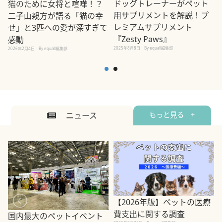
ドッグトレーナーがペット
猫のために女将と喧嘩！？
用サプリメントを解説！プ
二子山親方が語る「猫の幸
レミアムサプリメント
せ」と3匹への愛が深すぎて
2
『Zesty Paws』
感動
2025年8月8日
By equall編集部
2026年2月4日
By equall編集部
ニュース
もっと見る +
【2026年版】ペットの医療
費支出に関する調査
国内最大のペットイベント