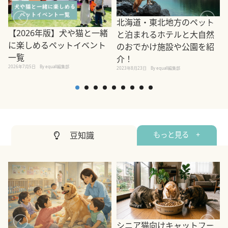
北海道・東北地方のペット
【2026年版】犬や猫と一緒
と泊まれるホテルと大自然
に楽しめるペットイベント
のおでかけ施設や公園を紹
一覧
介！
2026年7月5日
By equall編集部
2
2023年8月23日
By equall編集部
豆知識
もっと見る +
シニア猫向けキャットフー