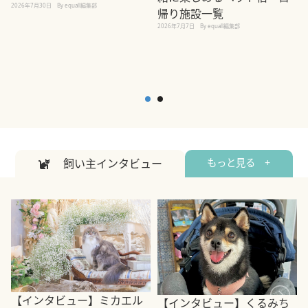
2026年7月30日
By equall編集部
帰り施設一覧
2
2026年7月7日
By equall編集部
飼い主インタビュー
もっと見る +
【インタビュー】ミカエル
【インタビュー】くるみち