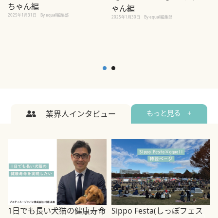
ちゃん編
ゃん編
2025年1月31日
By equall編集部
2
2025年1月30日
By equall編集部
業界人インタビュー
もっと見る +
1日でも長い犬猫の健康寿命
Sippo Festa(しっぽフェス