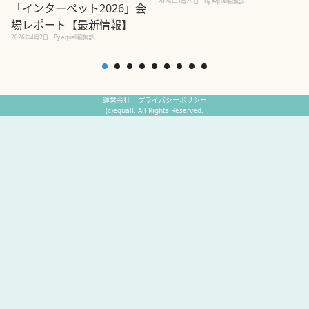
2026年3月26日
By equall編集部
「インターペット2026」会
場レポート【最新情報】
2
2026年4月2日
By equall編集部
運営会社
プライバシーポリシー
(c)equall. All Rights Reserved.