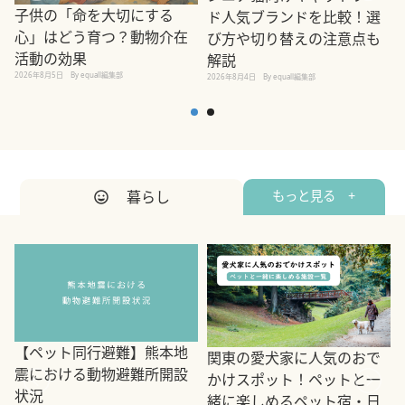
子供の「命を大切にする
ド人気ブランドを比較！選
心」はどう育つ？動物介在
び方や切り替えの注意点も
活動の効果
解説
2026年8月5日
By equall編集部
2026年8月4日
By equall編集部
2
暮らし
もっと見る +
【ペット同行避難】熊本地
関東の愛犬家に人気のおで
震における動物避難所開設
かけスポット！ペットと一
状況
緒に楽しめるペット宿・日