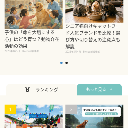
シニア猫向けキャットフー
子供の「命を大切にする
ド人気ブランドを比較！選
心」はどう育つ？動物介在
び方や切り替えの注意点も
活動の効果
解説
2026年8月5日
By equall編集部
2026年8月4日
By equall編集部
2
ランキング
もっと見る +
1
2