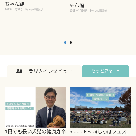
ちゃん編
ゃん編
2025年1月31日
By equall編集部
2
2025年1月30日
By equall編集部
業界人インタビュー
もっと見る +
1日でも長い犬猫の健康寿命
Sippo Festa(しっぽフェス