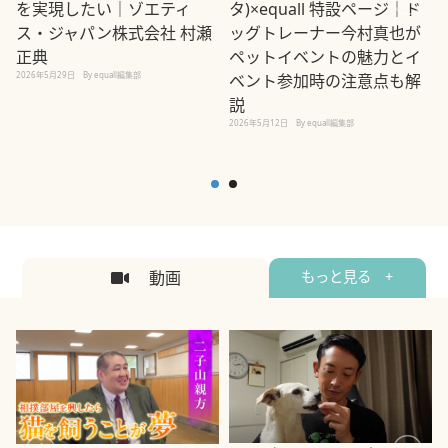
を実現したい｜ゾエティ
タ)×equall 特設ページ｜ド
ス・ジャパン株式会社 村瀬
ッグトレーナー今村真也が
正典
ペットイベントの魅力とイ
2026年5月29日
By equall編集部
ベント参加時の注意点も解
説
2026年5月12日
By equall編集部
2
動画
もっと見る +