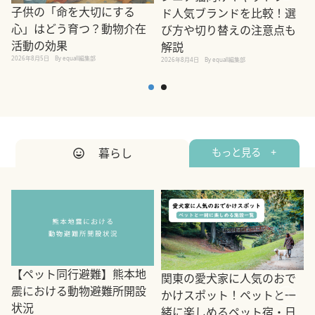
子供の「命を大切にする
ド人気ブランドを比較！選
心」はどう育つ？動物介在
び方や切り替えの注意点も
活動の効果
解説
2026年8月5日
By equall編集部
2026年8月4日
By equall編集部
2
暮らし
もっと見る +
【ペット同行避難】熊本地
関東の愛犬家に人気のおで
震における動物避難所開設
かけスポット！ペットと一
状況
緒に楽しめるペット宿・日