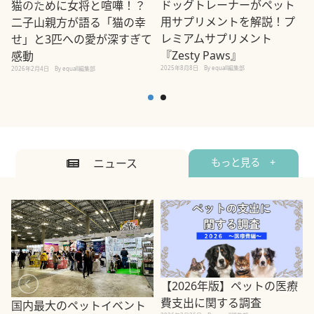
ドッグトレーナーがペット
猫のために女将と喧嘩！？
用サプリメントを解説！プ
二子山親方が語る「猫の幸
レミアムサプリメント
せ」と3匹への愛が深すぎて
2
『Zesty Paws』
感動
2025年8月8日
By equall編集部
2026年2月4日
By equall編集部
ニュース
もっと見る +
【2026年版】ペットの医療
費支出に関する調査
国内最大のペットイベント