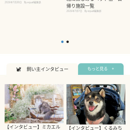
2026年7月30日
By equall編集部
帰り施設一覧
2
2026年7月7日
By equall編集部
飼い主インタビュー
もっと見る +
【インタビュー】ミカエル
【インタビュー】くるみち