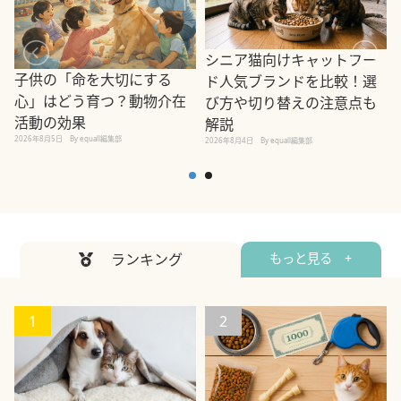
シニア猫向けキャットフー
子供の「命を大切にする
ド人気ブランドを比較！選
心」はどう育つ？動物介在
び方や切り替えの注意点も
活動の効果
解説
2026年8月5日
By equall編集部
2026年8月4日
By equall編集部
2
ランキング
もっと見る +
1
2