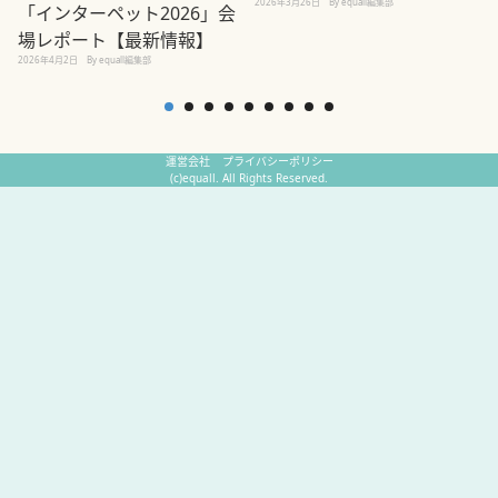
2026年3月26日
By equall編集部
「インターペット2026」会
場レポート【最新情報】
2
2026年4月2日
By equall編集部
運営会社
プライバシーポリシー
(c)equall. All Rights Reserved.