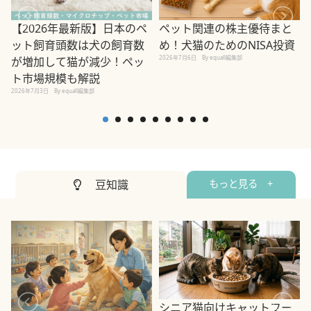
ペット関連の株主優待まと
【2026年最新版】日本のペ
め！犬猫のためのNISA投資
ット飼育頭数は犬の飼育数
2026年7月6日
By equall編集部
が増加して猫が減少！ペッ
2
ト市場規模も解説
2026年7月3日
By equall編集部
豆知識
もっと見る +
シニア猫向けキャットフー