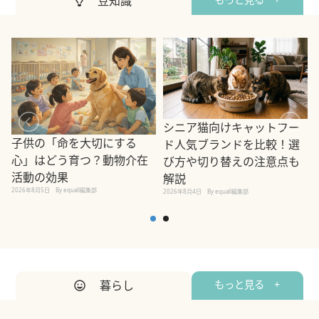
豆知識
シニア猫向けキャットフー
子供の「命を大切にする
ド人気ブランドを比較！選
心」はどう育つ？動物介在
び方や切り替えの注意点も
活動の効果
解説
2026年8月5日
By equall編集部
2026年8月4日
By equall編集部
2
暮らし
もっと見る +