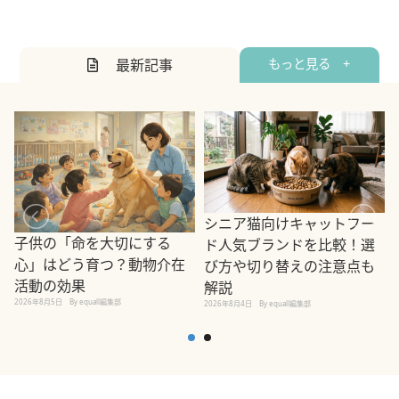
最新記事
もっと見る +
シニア猫向けキャットフー
子供の「命を大切にする
ド人気ブランドを比較！選
心」はどう育つ？動物介在
び方や切り替えの注意点も
活動の効果
解説
2026年8月5日
By equall編集部
2026年8月4日
By equall編集部
2