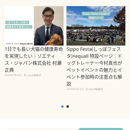
1日でも長い犬猫の健康寿命
Sippo Festa(しっぽフェス
を実現したい｜ゾエティ
タ)×equall 特設ページ｜ド
ス・ジャパン株式会社 村瀬
ッグトレーナー今村真也が
正典
ペットイベントの魅力とイ
2026年5月29日
By equall編集部
ベント参加時の注意点も解
説
2026年5月12日
By equall編集部
2