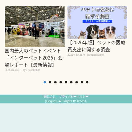
【2026年版】ペットの医療
費支出に関する調査
国内最大のペットイベント
2026年3月26日
By equall編集部
「インターペット2026」会
場レポート【最新情報】
2
2026年4月2日
By equall編集部
運営会社
プライバシーポリシー
(c)equall. All Rights Reserved.