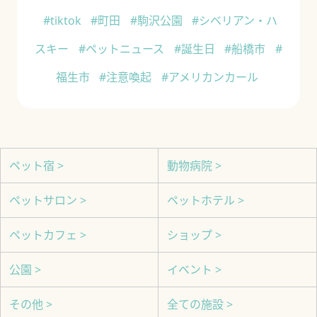
#tiktok
#町田
#駒沢公園
#シベリアン・ハ
スキー
#ペットニュース
#誕生日
#船橋市
#
福生市
#注意喚起
#アメリカンカール
ペット宿 >
動物病院 >
ペットサロン >
ペットホテル >
ペットカフェ >
ショップ >
公園 >
イベント >
その他 >
全ての施設 >