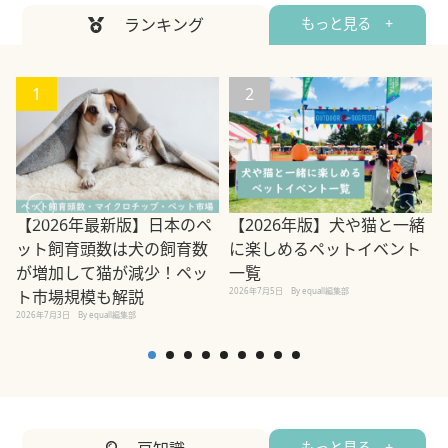
ランキング
もっと見る +
1
2
【2026年最新版】日本のペ
【2026年版】犬や猫と一緒
ット飼育頭数は犬の飼育数
に楽しめるペットイベント
が増加して猫が減少！ペッ
一覧
2026年7月5日
By equall編集部
ト市場規模も解説
2026年7月3日
By equall編集部
2
もっと見る +