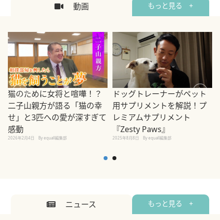
動画
もっと見る +
ドッグトレーナーがペット
猫のために女将と喧嘩！？
用サプリメントを解説！プ
二子山親方が語る「猫の幸
レミアムサプリメント
せ」と3匹への愛が深すぎて
2
『Zesty Paws』
感動
2025年8月8日
By equall編集部
2026年2月4日
By equall編集部
ニュース
もっと見る +