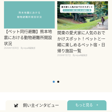
【ペット同行避難】熊本地
関東の愛犬家に人気のおで
震における動物避難所開設
かけスポット！ペットと一
状況
緒に楽しめるペット宿・日
2026年7月30日
By equall編集部
帰り施設一覧
2
2026年7月7日
By equall編集部
飼い主インタビュー
もっと見る +