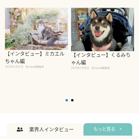
【インタビュー】ミカエル
【インタビュー】くるみち
ちゃん編
ゃん編
2025年1月31日
By equall編集部
2
2025年1月30日
By equall編集部
業界人インタビュー
もっと見る +