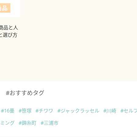
商品と人
と選び方
#おすすめタグ
#16畳
#笹塚
#チワワ
#ジャックラッセル
#川崎
#セル
リミング
#錦糸町
#三浦市