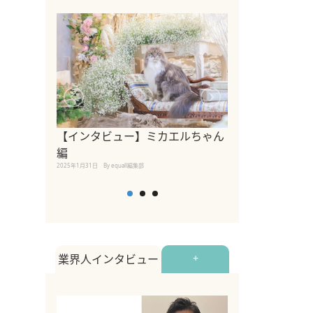
【インタビュー】ミカエルちゃん
【インタビュー
編
2025年1月30日
By equall
2025年1月31日
By equall編集部
業界人インタビュー
+