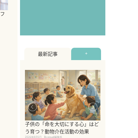
フ
最新記事
+
シニア猫向けキ
ブランドを比較
子供の「命を大切にする心」はど
えの注意点も解
う育つ？動物介在活動の効果
2026年8月4日
By equall編
2026年8月5日
By equall編集部