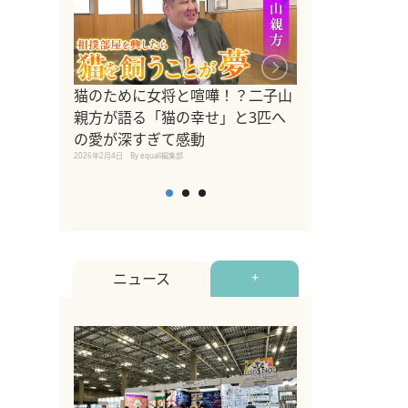
ドッグトレーナ
猫のために女将と喧嘩！？二子山
リメントを解説
親方が語る「猫の幸せ」と3匹へ
リメント『Zest
の愛が深すぎて感動
2025年8月8日
By equall編
2026年2月4日
By equall編集部
ニュース
+