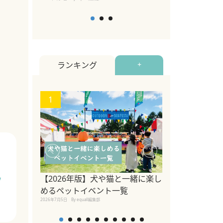
ランキング
+
1
2
関東の愛犬家に
ポット！ペット
【2026年版】犬や猫と一緒に楽し
フ
ペット宿・日帰
めるペットイベント一覧
2026年7月7日
By equall編
2026年7月5日
By equall編集部