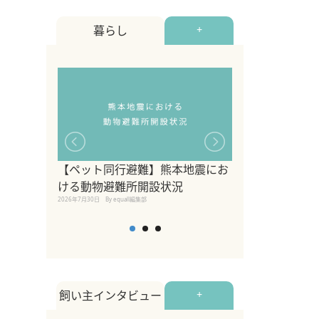
暮らし
+
【ペット同行避難】熊本地震にお
関東の愛犬家に
ける動物避難所開設状況
ポット！ペット
2026年7月30日
By equall編集部
ペット宿・日帰
2026年7月7日
By equall編
飼い主インタビュー
+