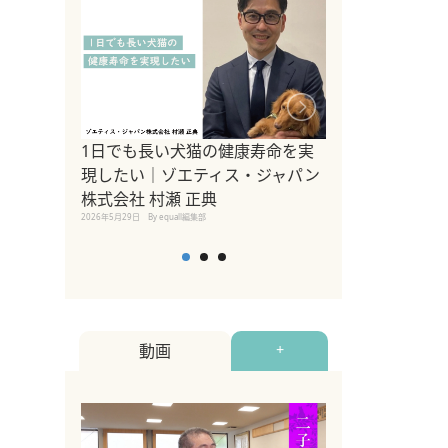
1日でも長い犬猫の健康寿命を実
Sippo Fest
現したい｜ゾエティス・ジャパン
タ)×equall
株式会社 村瀬 正典
レーナー今村真
2026年5月29日
By equall編集部
トの魅力とイベ
点も解説
2026年5月12日
By equall
動画
+