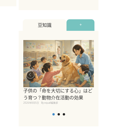
豆知識
+
シニア猫向けキ
ブランドを比較
子供の「命を大切にする心」はど
えの注意点も解
う育つ？動物介在活動の効果
2026年8月4日
By equall編
2026年8月5日
By equall編集部