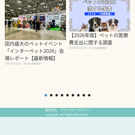
【2026年版】ペットの医療
費支出に関する調査
国内最大のペットイベント
2026年3月26日
By equall編集部
「インターペット2026」会
場レポート【最新情報】
2026年4月2日
By equall編集部
2
運営会社
プライバシーポリシー
(c)equall. All Rights Reserved.