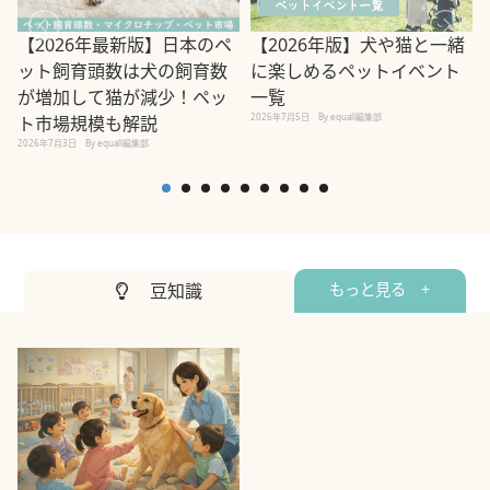
【2026年最新版】日本のペ
【2026年版】犬や猫と一緒
ット飼育頭数は犬の飼育数
に楽しめるペットイベント
2
が増加して猫が減少！ペッ
一覧
2026年7月5日
By equall編集部
ト市場規模も解説
2026年7月3日
By equall編集部
豆知識
もっと見る +