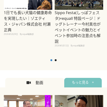
1日でも長い犬猫の健康寿命
Sippo Festa(しっぽフェス
を実現したい｜ゾエティ
タ)×equall 特設ページ｜ド
ス・ジャパン株式会社 村瀬
ッグトレーナー今村真也が
正典
ペットイベントの魅力とイ
2026年5月29日
By equall編集部
ベント参加時の注意点も解
説
2026年5月12日
By equall編集部
2
動画
もっと見る +