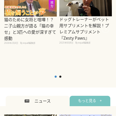
ドッグトレーナーがペット
猫のために女将と喧嘩！？
用サプリメントを解説！プ
二子山親方が語る「猫の幸
レミアムサプリメント
せ」と3匹への愛が深すぎて
『Zesty Paws』
感動
2025年8月8日
By equall編集部
2026年2月4日
By equall編集部
2
ニュース
もっと見る +