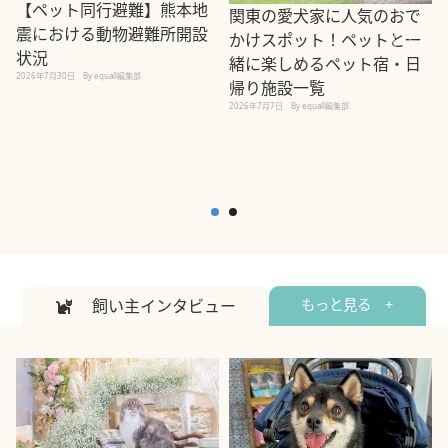
【ペット同行避難】熊本地
関東の愛犬家に人気のおで
震における動物避難所開設
かけスポット！ペットと一
状況
緒に楽しめるペット宿・日
2026年7月30日
By equall編集部
帰り施設一覧
2
2026年7月7日
By equall編集部
飼い主インタビュー
もっと見る +