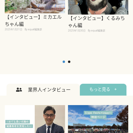
【インタビュー】ミカエル
【インタビュー】くるみち
ちゃん編
ゃん編
2025年1月31日
By equall編集部
2
2025年1月30日
By equall編集部
業界人インタビュー
もっと見る +