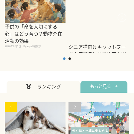
子供の「命を大切にする
心」はどう育つ？動物介在
活動の効果
シニア猫向けキャットフー
2026年8月5日
By equall編集部
2
ド人気ブランドを比較！選
び方や切り替えの注意点も
解説
2026年8月4日
By equall編集部
ランキング
もっと見る +
1
2