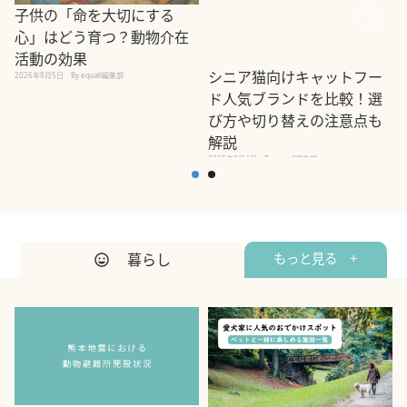
子供の「命を大切にする
心」はどう育つ？動物介在
活動の効果
シニア猫向けキャットフー
2026年8月5日
By equall編集部
2
ド人気ブランドを比較！選
び方や切り替えの注意点も
解説
2026年8月4日
By equall編集部
暮らし
もっと見る +