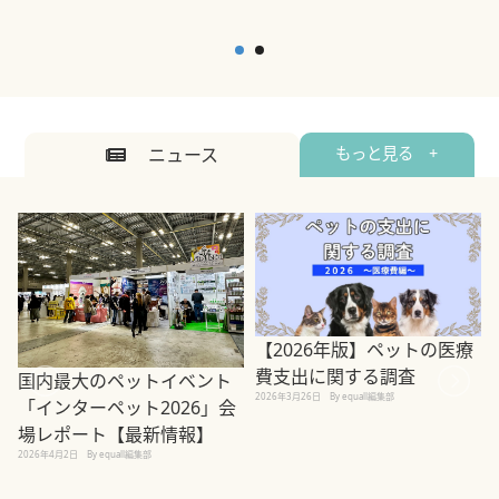
ニュース
もっと見る +
【2026年版】ペットの医療
費支出に関する調査
国内最大のペットイベント
2026年3月26日
By equall編集部
「インターペット2026」会
場レポート【最新情報】
2
2026年4月2日
By equall編集部