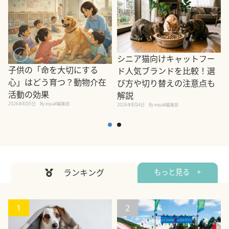
シニア猫向けキャットフー
子供の「命を大切にする
ド人気ブランドを比較！選
心」はどう育つ？動物介在
び方や切り替えの注意点も
活動の効果
解説
2026年8月5日
By equall編集部
2026年8月4日
By equall編集部
2
ランキング
もっと見る +
1
2