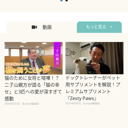
2026年5月12日
By equall編集部
2
動画
もっと見る +
ドッグトレーナーがペット
猫のために女将と喧嘩！？
用サプリメントを解説！プ
二子山親方が語る「猫の幸
レミアムサプリメント
せ」と3匹への愛が深すぎて
2
『Zesty Paws』
感動
2025年8月8日
By equall編集部
2026年2月4日
By equall編集部