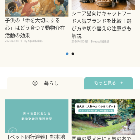
シニア猫向けキャットフー
子供の「命を大切にする
ド人気ブランドを比較！選
心」はどう育つ？動物介在
び方や切り替えの注意点も
活動の効果
解説
2026年8月5日
By equall編集部
2026年8月4日
By equall編集部
2
暮らし
もっと見る +
【ペット同行避難】熊本地
関東の愛犬家に人気のおで