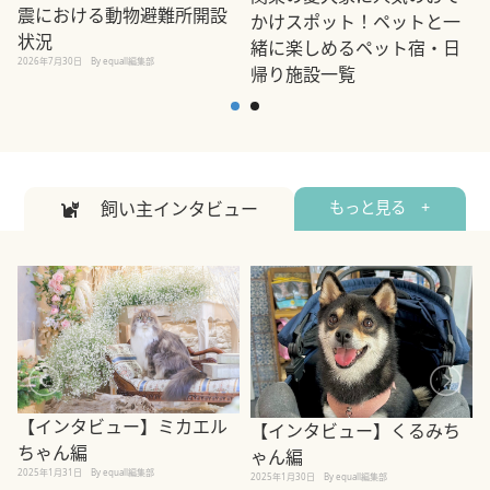
震における動物避難所開設
かけスポット！ペットと一
状況
緒に楽しめるペット宿・日
2026年7月30日
By equall編集部
帰り施設一覧
2
2026年7月7日
By equall編集部
飼い主インタビュー
もっと見る +
【インタビュー】ミカエル
【インタビュー】くるみち
ちゃん編
ゃん編
2025年1月31日
By equall編集部
2
2025年1月30日
By equall編集部