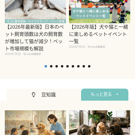
【2026年最新版】日本のペ
【2026年版】犬や猫と一緒
ット飼育頭数は犬の飼育数
に楽しめるペットイベント
2
が増加して猫が減少！ペッ
一覧
2026年7月5日
By equall編集部
ト市場規模も解説
2026年7月3日
By equall編集部
豆知識
もっと見る +