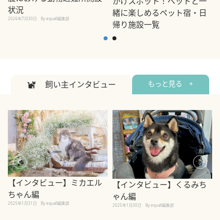
かけスポット！ペットと一
状況
緒に楽しめるペット宿・日
2026年7月30日
By equall編集部
帰り施設一覧
2
2026年7月7日
By equall編集部
飼い主インタビュー
もっと見る +
【インタビュー】ミカエル
【インタビュー】くるみち
ちゃん編
ゃん編
2025年1月31日
By equall編集部
2
2025年1月30日
By equall編集部