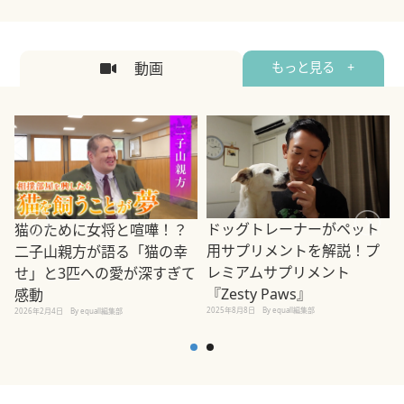
動画
もっと見る +
ドッグトレーナーがペット
猫のために女将と喧嘩！？
用サプリメントを解説！プ
二子山親方が語る「猫の幸
レミアムサプリメント
せ」と3匹への愛が深すぎて
2
『Zesty Paws』
感動
2025年8月8日
By equall編集部
2026年2月4日
By equall編集部