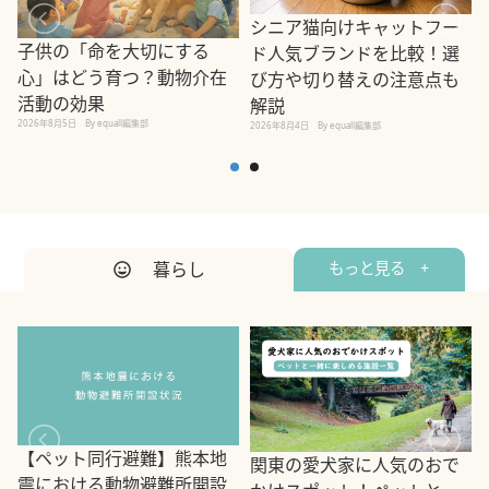
シニア猫向けキャットフー
子供の「命を大切にする
ド人気ブランドを比較！選
心」はどう育つ？動物介在
び方や切り替えの注意点も
活動の効果
解説
2026年8月5日
By equall編集部
2026年8月4日
By equall編集部
2
暮らし
もっと見る +
【ペット同行避難】熊本地
関東の愛犬家に人気のおで
震における動物避難所開設