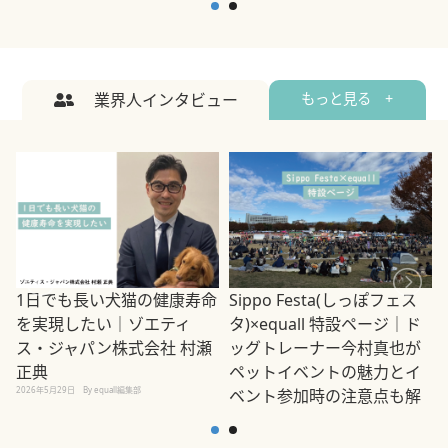
業界人インタビュー
もっと見る +
1日でも長い犬猫の健康寿命
Sippo Festa(しっぽフェス
を実現したい｜ゾエティ
タ)×equall 特設ページ｜ド
ス・ジャパン株式会社 村瀬
ッグトレーナー今村真也が
正典
ペットイベントの魅力とイ
2026年5月29日
By equall編集部
ベント参加時の注意点も解
説
2026年5月12日
By equall編集部
2