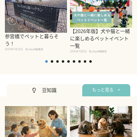
【2026年版】犬や猫と一緒
参宮橋でペットと暮らそ
に楽しめるペットイベント
う！
一覧
2020年7月24日
By equall編集部
2026年7月5日
By equall編集部
2
豆知識
もっと見る +