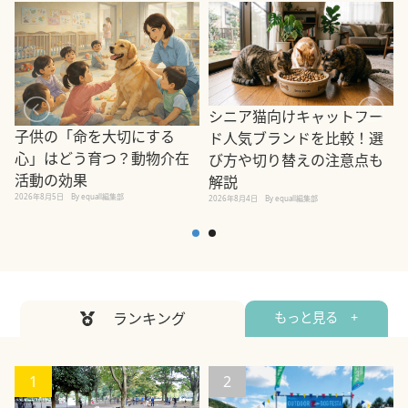
シニア猫向けキャットフー
子供の「命を大切にする
ド人気ブランドを比較！選
心」はどう育つ？動物介在
び方や切り替えの注意点も
活動の効果
解説
2026年8月5日
By equall編集部
2026年8月4日
By equall編集部
2
ランキング
もっと見る +
1
2