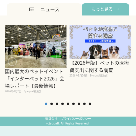
ニュース
もっと見る +
【2026年版】ペットの医療
費支出に関する調査
国内最大のペットイベント
2026年3月26日
By equall編集部
「インターペット2026」会
場レポート【最新情報】
2
2026年4月2日
By equall編集部
運営会社
プライバシーポリシー
(c)equall. All Rights Reserved.