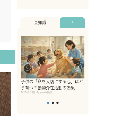
豆知識
+
シニア猫向けキ
ブランドを比較
子供の「命を大切にする心」はど
えの注意点も解
う育つ？動物介在活動の効果
2026年8月4日
By equall編
2026年8月5日
By equall編集部