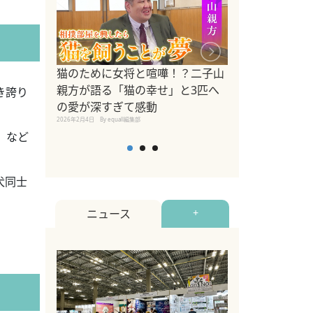
ドッグトレーナ
猫のために女将と喧嘩！？二子山
リメントを解説
親方が語る「猫の幸せ」と3匹へ
き誇り
リメント『Zest
の愛が深すぎて感動
2025年8月8日
By equall編
2026年2月4日
By equall編集部
」など
犬同士
ニュース
+