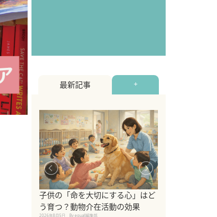
最新記事
+
シニア猫向けキ
ブランドを比較
子供の「命を大切にする心」はど
えの注意点も解
う育つ？動物介在活動の効果
2026年8月4日
By equall編
2026年8月5日
By equall編集部