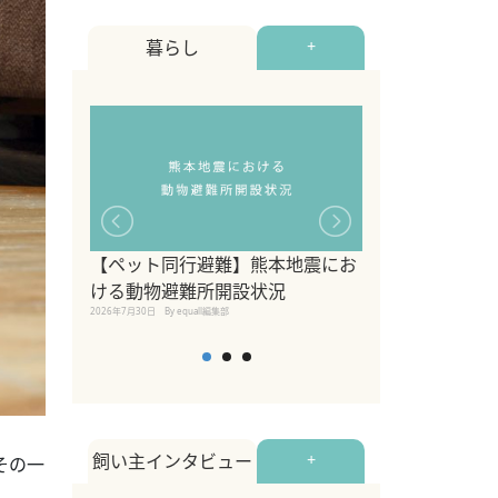
暮らし
+
【ペット同行避難】熊本地震にお
関東の愛犬家に
ける動物避難所開設状況
ポット！ペット
2026年7月30日
By equall編集部
ペット宿・日帰
2026年7月7日
By equall編
飼い主インタビュー
+
その一