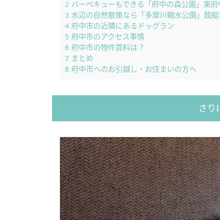
2
バーベキューもできる「府中の森公園」東府
3
水辺の自然散策なら「多摩川親水公園」競艇
4
府中市の近隣にあるドッグラン
5
府中市のアクセス事情
6
府中市の物件賃料は？
7
まとめ
8
府中市へのお引越し・お住まいの方へ
さり