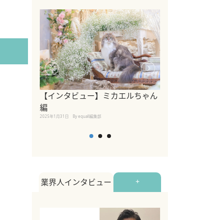
【インタビュー】ミカエルちゃん
【インタビュー
編
2025年1月30日
By equall
2025年1月31日
By equall編集部
業界人インタビュー
+