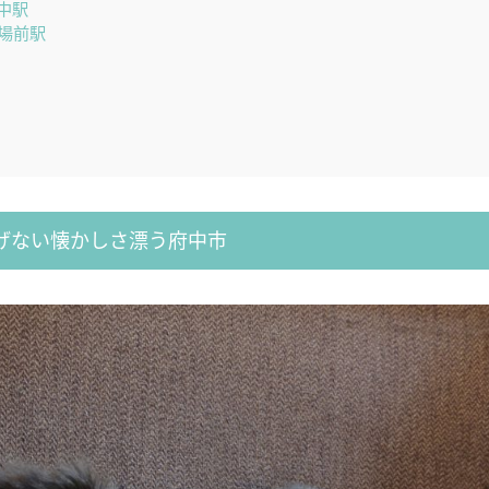
中駅
場前駅
げない懐かしさ漂う府中市