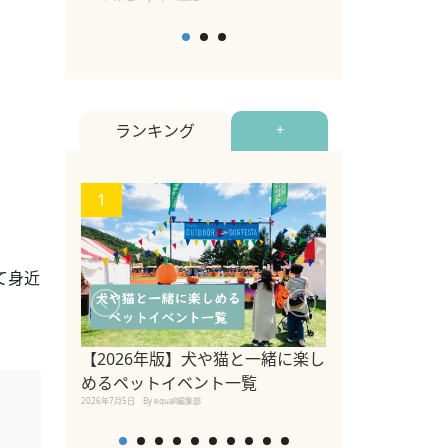
ランキング
+
1
2
て身近
関東の愛犬家に
ポット！ペット
【2026年版】犬や猫と一緒に楽し
ペット宿・日帰
めるペットイベント一覧
2026年7月7日
By equall編
2026年7月5日
By equall編集部