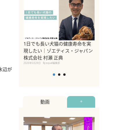
1日でも長い犬猫の健康寿命を実
Sippo Fest
現したい｜ゾエティス・ジャパン
タ)×equall
株式会社 村瀬 正典
レーナー今村真
2026年5月29日
By equall編集部
トの魅力とイベ
水辺が
点も解説
2026年5月12日
By equall
動画
+