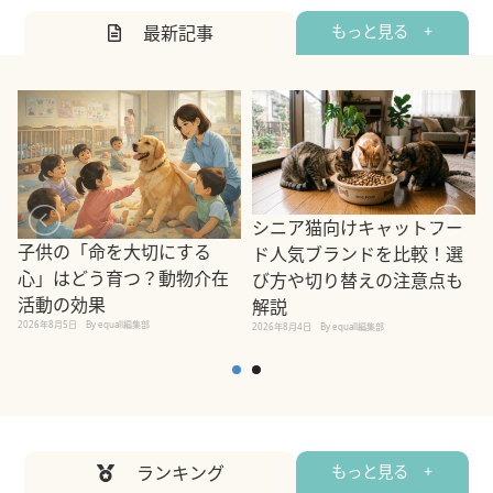
最新記事
もっと見る +
シニア猫向けキャットフー
子供の「命を大切にする
ド人気ブランドを比較！選
心」はどう育つ？動物介在
び方や切り替えの注意点も
活動の効果
解説
2026年8月5日
By equall編集部
2026年8月4日
By equall編集部
2
ランキング
もっと見る +