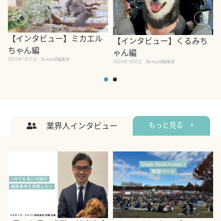
【インタビュー】ミカエル
【インタビュー】くるみち
ちゃん編
ゃん編
2025年1月31日
By equall編集部
2
2025年1月30日
By equall編集部
業界人インタビュー
もっと見る +