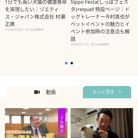
1日でも長い犬猫の健康寿命
Sippo Festa(しっぽフェス
を実現したい｜ゾエティ
タ)×equall 特設ページ｜ド
ス・ジャパン株式会社 村瀬
ッグトレーナー今村真也が
正典
ペットイベントの魅力とイ
2026年5月29日
By equall編集部
ベント参加時の注意点も解
説
2026年5月12日
By equall編集部
2
動画
もっと見る +