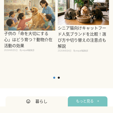
シニア猫向けキャットフー
子供の「命を大切にする
ド人気ブランドを比較！選
心」はどう育つ？動物介在
び方や切り替えの注意点も
活動の効果
解説
2026年8月5日
By equall編集部
2026年8月4日
By equall編集部
2
暮らし
もっと見る +