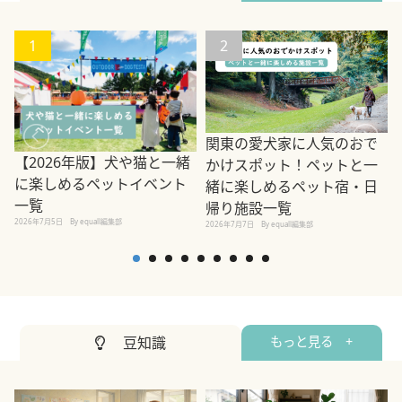
1
2
関東の愛犬家に人気のおで
【2026年版】犬や猫と一緒
かけスポット！ペットと一
に楽しめるペットイベント
緒に楽しめるペット宿・日
一覧
帰り施設一覧
2026年7月5日
By equall編集部
2026年7月7日
By equall編集部
2
豆知識
もっと見る +