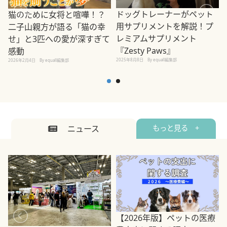
ドッグトレーナーがペット
猫のために女将と喧嘩！？
用サプリメントを解説！プ
二子山親方が語る「猫の幸
レミアムサプリメント
せ」と3匹への愛が深すぎて
2
『Zesty Paws』
感動
2025年8月8日
By equall編集部
2026年2月4日
By equall編集部
ニュース
もっと見る +
【2026年版】ペットの医療