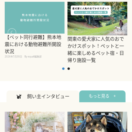
【ペット同行避難】熊本地
関東の愛犬家に人気のおで
震における動物避難所開設
かけスポット！ペットと一
状況
緒に楽しめるペット宿・日
2026年7月30日
By equall編集部
帰り施設一覧
2
2026年7月7日
By equall編集部
飼い主インタビュー
もっと見る +