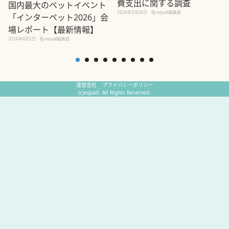
費支出に関する調査
国内最大のペットイベント
2026年3月26日
By equall編集部
「インターペット2026」会
場レポート【最新情報】
2
2026年4月2日
By equall編集部
運営会社
プライバシーポリシー
(c)equall. All Rights Reserved.