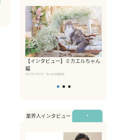
南
【インタビュー】ミカエルちゃん
【インタビュー
編
2025年1月30日
By equall
2025年1月31日
By equall編集部
業界人インタビュー
+