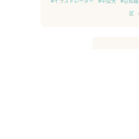
#イラストレーター
#中型犬
#豆知
区