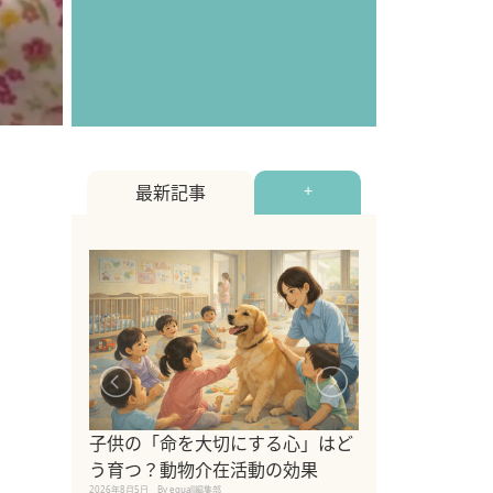
最新記事
+
シニア猫向けキ
ブランドを比較
子供の「命を大切にする心」はど
えの注意点も解
う育つ？動物介在活動の効果
2026年8月4日
By equall編
2026年8月5日
By equall編集部