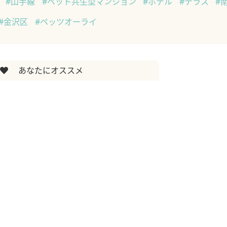
識
#山手線
#ペット共生型マンション
#ホテル
#テラス
#
#金沢区
#ペッツオーライ
あなたにオススメ