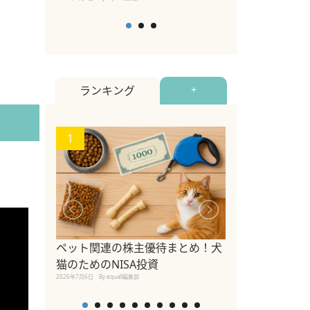
ランキング
+
1
2
ペット関連の株主優待まとめ！犬
愛犬・愛猫家必
猫のためのNISA投資
するおすすめ映
2026年7月6日
By equall編集部
介！感動や笑い
2026年1月15日
By equall