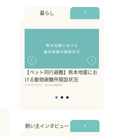
暮らし
+
【ペット同行避難】熊本地震にお
関東の愛犬家に
ける動物避難所開設状況
ポット！ペット
2026年7月30日
By equall編集部
ペット宿・日帰
2026年7月7日
By equall編
飼い主インタビュー
+