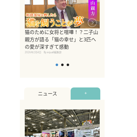
ドッグトレーナ
猫のために女将と喧嘩！？二子山
リメントを解説
親方が語る「猫の幸せ」と3匹へ
リメント『Zest
の愛が深すぎて感動
2025年8月8日
By equall編
2026年2月4日
By equall編集部
ニュース
+