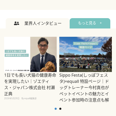
業界人インタビュー
もっと見る +
1日でも長い犬猫の健康寿命
Sippo Festa(しっぽフェス
を実現したい｜ゾエティ
タ)×equall 特設ページ｜ド
ス・ジャパン株式会社 村瀬
ッグトレーナー今村真也が
正典
ペットイベントの魅力とイ
2026年5月29日
By equall編集部
ベント参加時の注意点も解
説
2026年5月12日
By equall編集部
2