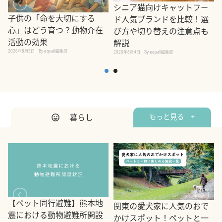
シニア猫向けキャットフー
子供の「命を大切にする
ド人気ブランドを比較！選
心」はどう育つ？動物介在
び方や切り替えの注意点も
活動の効果
解説
2026年8月5日
By equall編集部
2026年8月4日
By equall編集部
2
暮らし
もっと見る +
【ペット同行避難】熊本地
関東の愛犬家に人気のおで
震における動物避難所開設
かけスポット！ペットと一