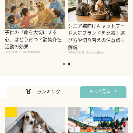
シニア猫向けキャットフー
子供の「命を大切にする
ド人気ブランドを比較！選
心」はどう育つ？動物介在
び方や切り替えの注意点も
活動の効果
解説
2026年8月5日
By equall編集部
2026年8月4日
By equall編集部
2
ランキング
もっと見る +
1
2