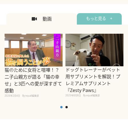
動画
もっと見る +
ドッグトレーナーがペット
猫のために女将と喧嘩！？
用サプリメントを解説！プ
二子山親方が語る「猫の幸
レミアムサプリメント
せ」と3匹への愛が深すぎて
2
『Zesty Paws』
感動
2025年8月8日
By equall編集部
2026年2月4日
By equall編集部