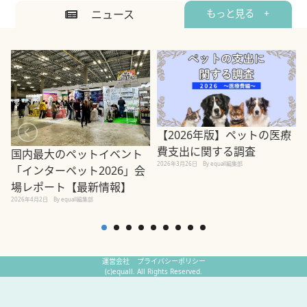
ニュース
もっと見る +
【2026年版】ペットの医療
費支出に関する調査
国内最大のペットイベント
2026年3月26日
By equall編集部
「インターペット2026」会
場レポート【最新情報】
2
2026年4月2日
By equall編集部
運営会社
プライバシーポリシー
(c)equall. All Rights Reserved.