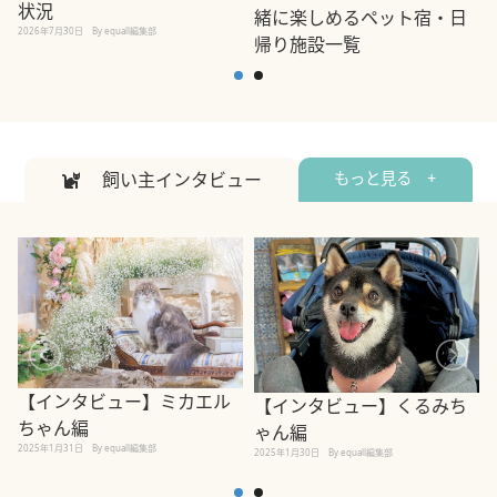
状況
緒に楽しめるペット宿・日
2026年7月30日
By equall編集部
帰り施設一覧
2
2026年7月7日
By equall編集部
飼い主インタビュー
もっと見る +
【インタビュー】ミカエル
【インタビュー】くるみち
ちゃん編
ゃん編
2025年1月31日
By equall編集部
2
2025年1月30日
By equall編集部