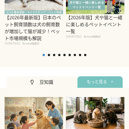
【2026年最新版】日本のペ
【2026年版】犬や猫と一緒
ット飼育頭数は犬の飼育数
に楽しめるペットイベント
が増加して猫が減少！ペッ
一覧
2026年7月5日
By equall編集部
2
ト市場規模も解説
2026年7月3日
By equall編集部
豆知識
もっと見る +