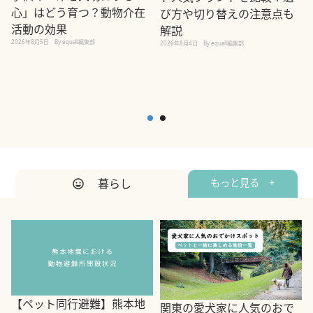
心」はどう育つ？動物介在
び方や切り替えの注意点も
活動の効果
解説
2026年8月5日
By equall編集部
2026年8月4日
By equall編集部
2
暮らし
もっと見る +
【ペット同行避難】熊本地
関東の愛犬家に人気のおで