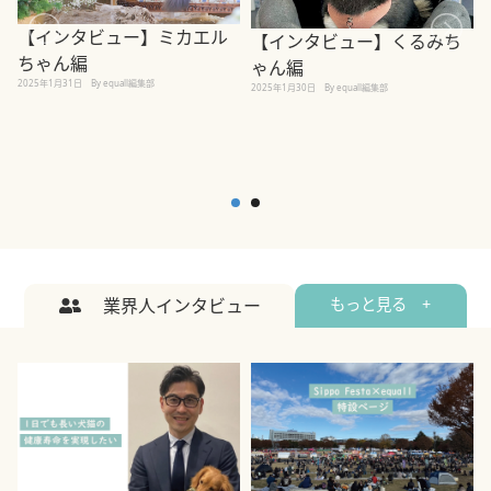
【インタビュー】ミカエル
【インタビュー】くるみち
ちゃん編
ゃん編
2025年1月31日
By equall編集部
2
2025年1月30日
By equall編集部
業界人インタビュー
もっと見る +