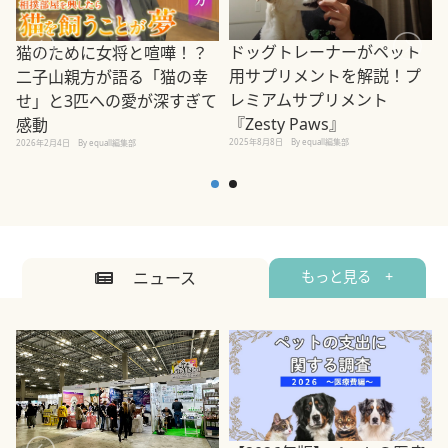
ドッグトレーナーがペット
猫のために女将と喧嘩！？
用サプリメントを解説！プ
二子山親方が語る「猫の幸
レミアムサプリメント
せ」と3匹への愛が深すぎて
2
『Zesty Paws』
感動
2025年8月8日
By equall編集部
2026年2月4日
By equall編集部
ニュース
もっと見る +