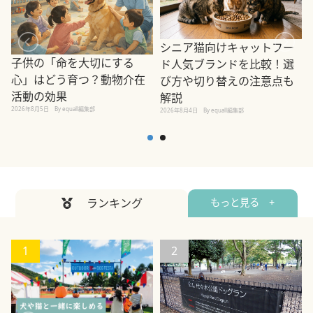
シニア猫向けキャットフー
子供の「命を大切にする
ド人気ブランドを比較！選
心」はどう育つ？動物介在
び方や切り替えの注意点も
活動の効果
解説
2026年8月5日
By equall編集部
2026年8月4日
By equall編集部
2
ランキング
もっと見る +
1
2