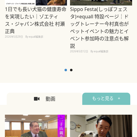
1日でも長い犬猫の健康寿命
Sippo Festa(しっぽフェス
を実現したい｜ゾエティ
タ)×equall 特設ページ｜ド
ス・ジャパン株式会社 村瀬
ッグトレーナー今村真也が
正典
ペットイベントの魅力とイ
2026年5月29日
By equall編集部
ベント参加時の注意点も解
説
2026年5月12日
By equall編集部
2
動画
もっと見る +