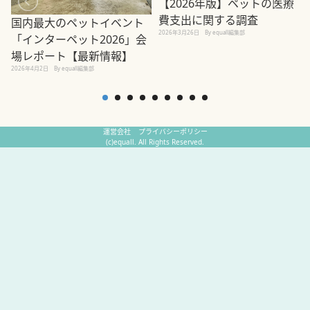
【2026年版】ペットの医療
費支出に関する調査
国内最大のペットイベント
2026年3月26日
By equall編集部
「インターペット2026」会
場レポート【最新情報】
2
2026年4月2日
By equall編集部
運営会社
プライバシーポリシー
(c)equall. All Rights Reserved.