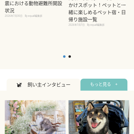
震における動物避難所開設
かけスポット！ペットと一
状況
緒に楽しめるペット宿・日
2026年7月30日
By equall編集部
帰り施設一覧
2
2026年7月7日
By equall編集部
飼い主インタビュー
もっと見る +