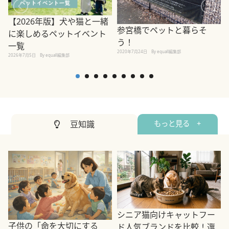
【2026年版】犬や猫と一緒
参宮橋でペットと暮らそ
に楽しめるペットイベント
う！
一覧
2020年7月24日
By equall編集部
2026年7月5日
By equall編集部
2
豆知識
もっと見る +
シニア猫向けキャットフー
子供の「命を大切にする
ド人気ブランドを比較！選