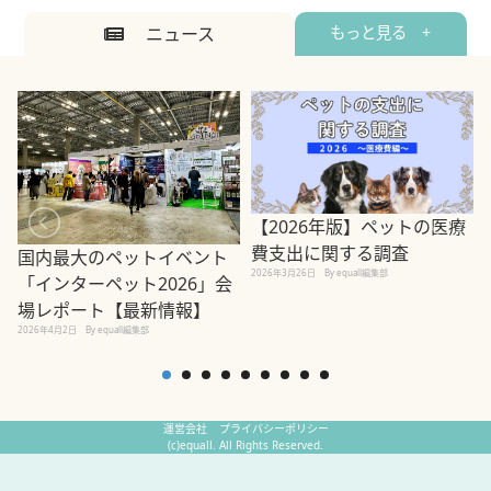
ニュース
もっと見る +
【2026年版】ペットの医療
費支出に関する調査
国内最大のペットイベント
2026年3月26日
By equall編集部
「インターペット2026」会
場レポート【最新情報】
2
2026年4月2日
By equall編集部
運営会社
プライバシーポリシー
(c)equall. All Rights Reserved.