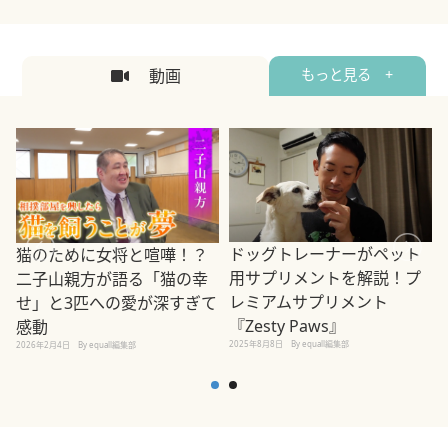
動画
もっと見る +
ドッグトレーナーがペット
猫のために女将と喧嘩！？
用サプリメントを解説！プ
二子山親方が語る「猫の幸
レミアムサプリメント
せ」と3匹への愛が深すぎて
2
『Zesty Paws』
感動
2025年8月8日
By equall編集部
2026年2月4日
By equall編集部