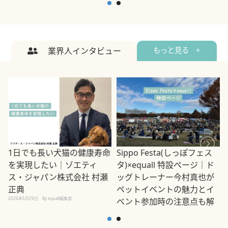
業界人インタビュー
もっと見る +
1日でも長い犬猫の健康寿命
Sippo Festa(しっぽフェス
を実現したい｜ゾエティ
タ)×equall 特設ページ｜ド
ス・ジャパン株式会社 村瀬
ッグトレーナー今村真也が
正典
ペットイベントの魅力とイ
2026年5月29日
By equall編集部
ベント参加時の注意点も解
説
2026年5月12日
By equall編集部
2