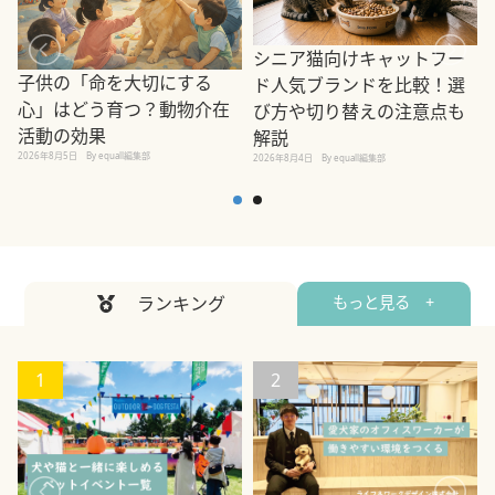
シニア猫向けキャットフー
子供の「命を大切にする
ド人気ブランドを比較！選
心」はどう育つ？動物介在
び方や切り替えの注意点も
活動の効果
解説
2026年8月5日
By equall編集部
2026年8月4日
By equall編集部
2
ランキング
もっと見る +
1
2