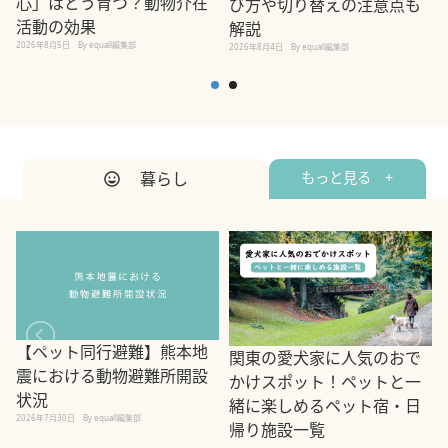
心」はどう育つ？動物介在
び方や切り替えの注意点も
活動の効果
解説
2026年8月5日
By equall編集部
2026年8月4日
By equall編集部
2
暮らし
もっと見る +
【ペット同行避難】熊本地
関東の愛犬家に人気のおで
震における動物避難所開設
かけスポット！ペットと一
状況
緒に楽しめるペット宿・日
2026年7月30日
By equall編集部
帰り施設一覧
2
2026年7月7日
By equall編集部