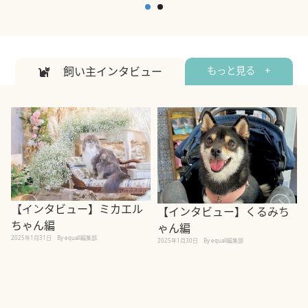
飼い主インタビュー
もっと見る +
【インタビュー】ミカエル
【インタビュー】くるみち
ちゃん編
ゃん編
2025年1月31日
By equall編集部
2
2025年1月30日
By equall編集部