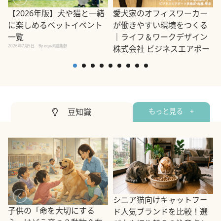
【2026年版】犬や猫と一緒
愛犬家のオフィスワーカー
に楽しめるペットイベント
が働きやすい環境をつくる
一覧
｜ライフ＆ワークデザイン
2
2026年7月5日
By equall編集部
株式会社 ビジネスエアポー
ト京橋店 内野 智彦
2022年12月9日
By equall編集部
豆知識
もっと見る +
シニア猫向けキャットフー
子供の「命を大切にする
ド人気ブランドを比較！選