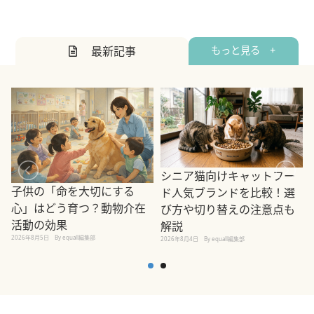
最新記事
もっと見る +
シニア猫向けキャットフー
子供の「命を大切にする
ド人気ブランドを比較！選
心」はどう育つ？動物介在
び方や切り替えの注意点も
活動の効果
解説
2026年8月5日
By equall編集部
2026年8月4日
By equall編集部
2