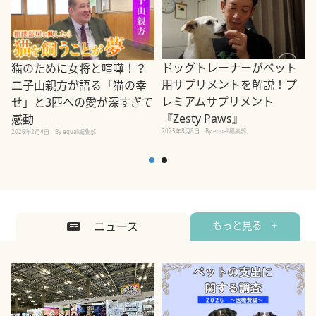
ドッグトレーナーがペット
猫のために女将と喧嘩！？
用サプリメントを解説！プ
二子山親方が語る「猫の幸
レミアムサプリメント
せ」と3匹への愛が深すぎて
2
『Zesty Paws』
感動
2025年8月8日
By equall編集部
2026年2月4日
By equall編集部
ニュース
もっと見る +