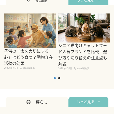
豆知識
シニア猫向けキャットフー
子供の「命を大切にする
ド人気ブランドを比較！選
心」はどう育つ？動物介在
び方や切り替えの注意点も
活動の効果
解説
2026年8月5日
By equall編集部
2026年8月4日
By equall編集部
2
暮らし
もっと見る +