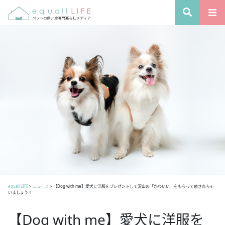
equall LIFE
>
ニュース
>
【Dog with me】愛犬に洋服をプレゼントして沢山の「かわいい」をもらって癒されちゃ
いましょう！
【Dog with me】愛犬に洋服を