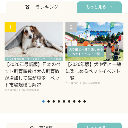
ランキング
もっと見る +
1
2
【2026年最新版】日本のペ
【2026年版】犬や猫と一緒
ット飼育頭数は犬の飼育数
に楽しめるペットイベント
が増加して猫が減少！ペッ
一覧
2026年7月5日
By equall編集部
2
ト市場規模も解説
2026年7月3日
By equall編集部
もっと見る +