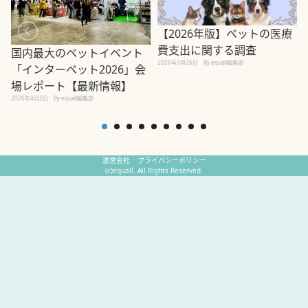
【2026年版】ペットの医療
費支出に関する調査
国内最大のペットイベント
2026年3月26日
By equall編集部
「インターペット2026」会
場レポート【最新情報】
2
2026年4月2日
By equall編集部
運営会社
プライバシーポリシー
(c)equall. All Rights Reserved.