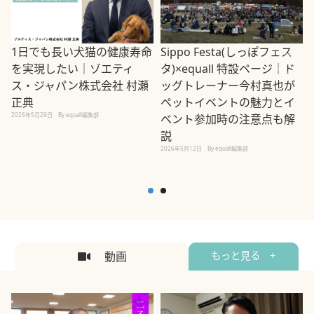
1日でも長い犬猫の健康寿命
Sippo Festa(しっぽフェス
を実現したい｜ゾエティ
タ)×equall 特設ページ｜ド
ス・ジャパン株式会社 村瀬
ッグトレーナー今村真也が
正典
ペットイベントの魅力とイ
2026年5月29日
By equall編集部
ベント参加時の注意点も解
説
2026年5月12日
By equall編集部
2
動画
もっと見る +