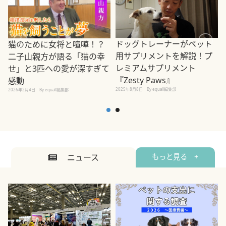
ドッグトレーナーがペット
猫のために女将と喧嘩！？
用サプリメントを解説！プ
二子山親方が語る「猫の幸
レミアムサプリメント
せ」と3匹への愛が深すぎて
2
『Zesty Paws』
感動
2025年8月8日
By equall編集部
2026年2月4日
By equall編集部
ニュース
もっと見る +