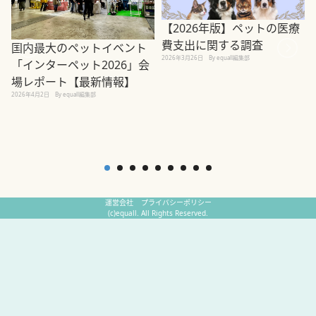
【2026年版】ペットの医療
費支出に関する調査
国内最大のペットイベント
2026年3月26日
By equall編集部
「インターペット2026」会
場レポート【最新情報】
2
2026年4月2日
By equall編集部
運営会社
プライバシーポリシー
(c)equall. All Rights Reserved.