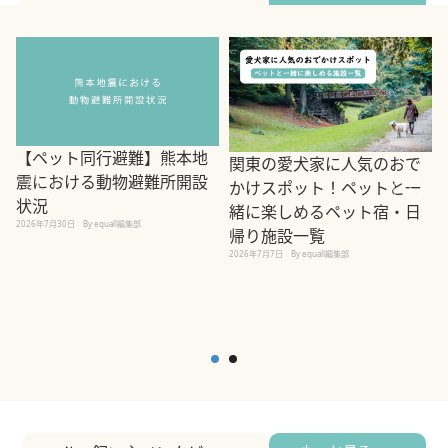
【ペット同行避難】熊本地
関東の愛犬家に人気のおで
震における動物避難所開設
かけスポット！ペットと一
状況
緒に楽しめるペット宿・日
2026年7月30日
By equall編集部
帰り施設一覧
2
2026年7月7日
By equall編集部