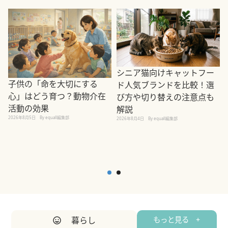
シニア猫向けキャットフー
子供の「命を大切にする
ド人気ブランドを比較！選
心」はどう育つ？動物介在
び方や切り替えの注意点も
活動の効果
解説
2026年8月5日
By equall編集部
2026年8月4日
By equall編集部
2
暮らし
もっと見る +