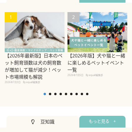
1
2
【2026年最新版】日本のペ
【2026年版】犬や猫と一緒
ット飼育頭数は犬の飼育数
に楽しめるペットイベント
が増加して猫が減少！ペッ
一覧
2026年7月5日
By equall編集部
2
ト市場規模も解説
2026年7月3日
By equall編集部
豆知識
もっと見る +