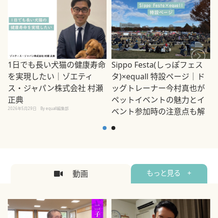
1日でも長い犬猫の健康寿命
Sippo Festa(しっぽフェス
を実現したい｜ゾエティ
タ)×equall 特設ページ｜ド
ス・ジャパン株式会社 村瀬
ッグトレーナー今村真也が
正典
ペットイベントの魅力とイ
2026年5月29日
By equall編集部
ベント参加時の注意点も解
説
2026年5月12日
By equall編集部
2
動画
もっと見る +