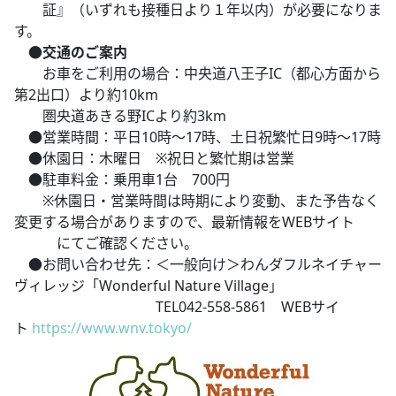
証』（いずれも接種日より１年以内）が必要になりま
す。
●
交通のご案内
お車をご利用の場合：中央道八王子IC（都心方面から
第2出口）より約10km
圏央道あきる野ICより約3km
●営業時間：平日10時～17時、土日祝繁忙日9時～17時
●休園日：木曜日 ※祝日と繁忙期は営業
●駐車料金：乗用車1台 700円
※休園日・営業時間は時期により変動、また予告なく
変更する場合がありますので、最新情報をWEBサイト
にてご確認ください。
●お問い合わせ先：＜一般向け＞わんダフルネイチャー
ヴィレッジ「Wonderful Nature Village」
TEL042-558-5861 WEBサイ
ト
https://www.wnv.tokyo/