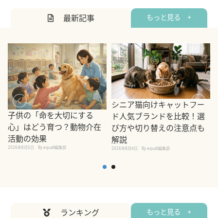
最新記事
もっと見る +
シニア猫向けキャットフー
子供の「命を大切にする
ド人気ブランドを比較！選
心」はどう育つ？動物介在
び方や切り替えの注意点も
活動の効果
解説
2026年8月5日
By equall編集部
2026年8月4日
By equall編集部
2
ランキング
もっと見る +