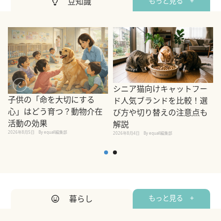
豆知識
もっと見る +
シニア猫向けキャットフー
子供の「命を大切にする
ド人気ブランドを比較！選
心」はどう育つ？動物介在
び方や切り替えの注意点も
活動の効果
解説
2026年8月5日
By equall編集部
2026年8月4日
By equall編集部
2
暮らし
もっと見る +