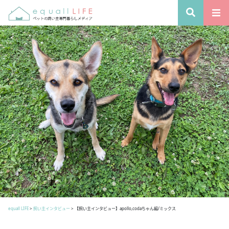
equall LIFE
>
飼い主インタビュー
>
【飼い主インタビュー】apollo,codaちゃん編/ミックス