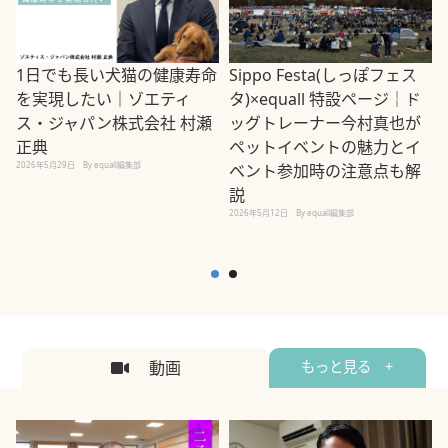
1日でも長い犬猫の健康寿命
Sippo Festa(しっぽフェス
を実現したい｜ゾエティ
タ)×equall 特設ページ｜ド
ス・ジャパン株式会社 村瀬
ッグトレーナー今村真也が
正典
ペットイベントの魅力とイ
2026年5月29日
By equall編集部
ベント参加時の注意点も解
説
2026年5月12日
By equall編集部
2
動画
もっと見る +