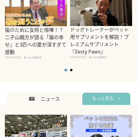
ドッグトレーナーがペット
猫のために女将と喧嘩！？
用サプリメントを解説！プ
二子山親方が語る「猫の幸
レミアムサプリメント
せ」と3匹への愛が深すぎて
2
『Zesty Paws』
感動
2025年8月8日
By equall編集部
2026年2月4日
By equall編集部
ニュース
もっと見る +