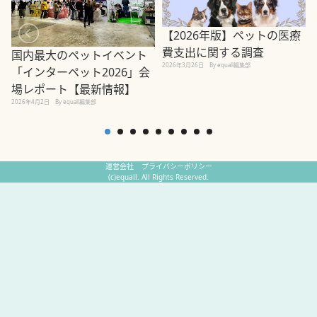
【2026年版】ペットの医療
費支出に関する調査
国内最大のペットイベント
2026年3月26日
By equall編集部
「インターペット2026」会
場レポート【最新情報】
2
2026年4月2日
By equall編集部
運営会社
プライバシーポリシー
(c)equall. All Rights Reserved.