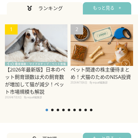
ランキング
もっと見る +
1
2
ペット関連の株主優待まと
【2026年最新版】日本のペ
め！犬猫のためのNISA投資
ット飼育頭数は犬の飼育数
2026年7月6日
By equall編集部
が増加して猫が減少！ペッ
2
ト市場規模も解説
2026年7月3日
By equall編集部