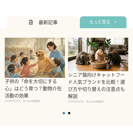
最新記事
もっと見る +
シニア猫向けキャットフー
子供の「命を大切にする
ド人気ブランドを比較！選
心」はどう育つ？動物介在
び方や切り替えの注意点も
活動の効果
解説
2026年8月5日
By equall編集部
2026年8月4日
By equall編集部
2