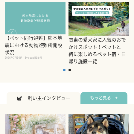
【ペット同行避難】熊本地
関東の愛犬家に人気のおで
震における動物避難所開設
かけスポット！ペットと一
状況
緒に楽しめるペット宿・日
2026年7月30日
By equall編集部
帰り施設一覧
2
2026年7月7日
By equall編集部
飼い主インタビュー
もっと見る +