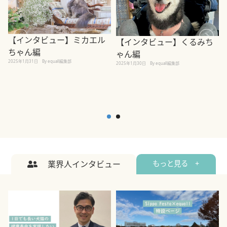
【インタビュー】ミカエル
【インタビュー】くるみち
ちゃん編
ゃん編
2025年1月31日
By equall編集部
2
2025年1月30日
By equall編集部
業界人インタビュー
もっと見る +