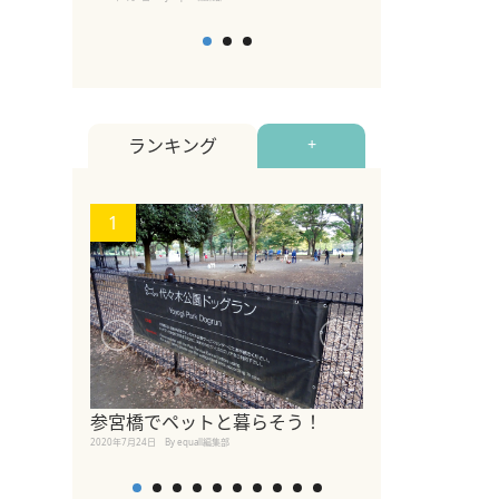
ランキング
+
1
2
【2026年版
参宮橋でペットと暮らそう！
めるペットイベ
2020年7月24日
By equall編集部
2026年7月5日
By equall編