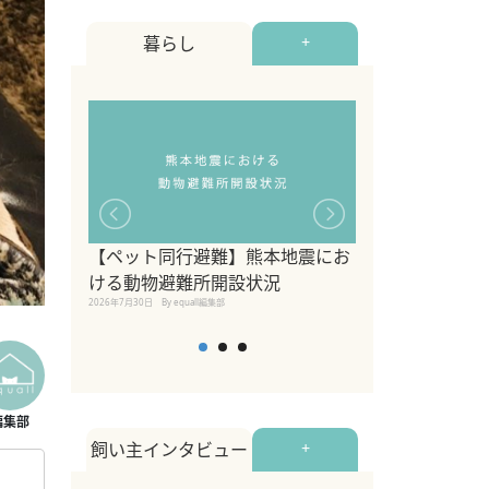
暮らし
+
【ペット同行避難】熊本地震にお
関東の愛犬家に
ける動物避難所開設状況
ポット！ペット
2026年7月30日
By equall編集部
ペット宿・日帰
2026年7月7日
By equall編
飼い主インタビュー
+