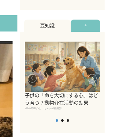
豆知識
+
シニア猫向けキ
ブランドを比較
子供の「命を大切にする心」はど
えの注意点も解
う育つ？動物介在活動の効果
2026年8月4日
By equall編
2026年8月5日
By equall編集部