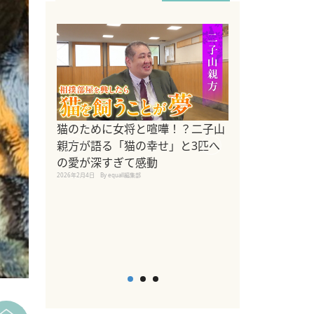
ドッグトレーナ
猫のために女将と喧嘩！？二子山
リメントを解説
親方が語る「猫の幸せ」と3匹へ
リメント『Zest
の愛が深すぎて感動
2025年8月8日
By equall編
2026年2月4日
By equall編集部