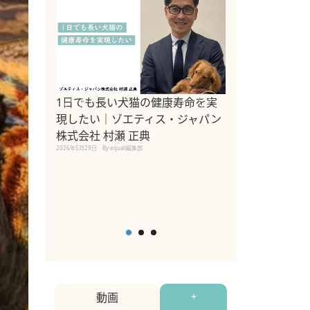
1日でも長い犬猫の健康寿命を実
Sippo Fest
現したい｜ゾエティス・ジャパン
タ)×equall
株式会社 村瀬 正典
レーナー今村真
2026年5月29日
By equall編集部
トの魅力とイベ
点も解説
2026年5月12日
By equall
動画
+