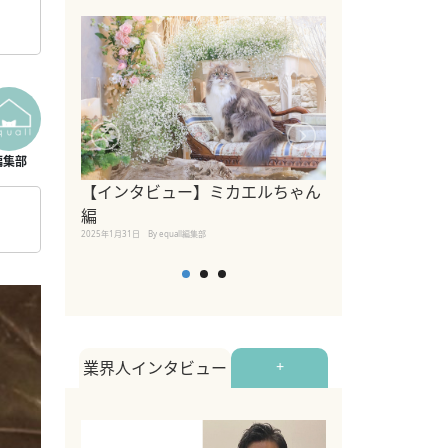
【インタビュー】ミカエルちゃん
【インタビュー
編
2025年1月30日
By equall
2025年1月31日
By equall編集部
業界人インタビュー
+