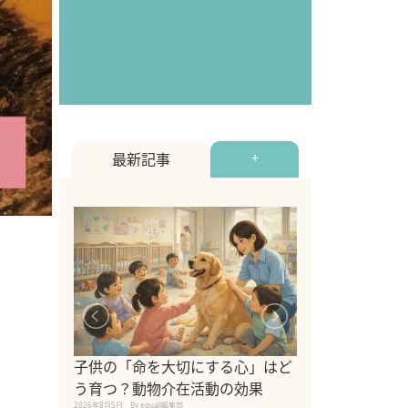
最新記事
+
シニア猫向けキ
ブランドを比較
子供の「命を大切にする心」はど
えの注意点も解
う育つ？動物介在活動の効果
2026年8月4日
By equall編
2026年8月5日
By equall編集部