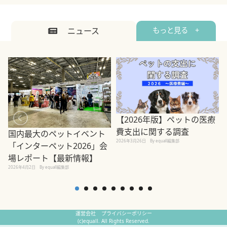
ニュース
もっと見る +
【2026年版】ペットの医療
費支出に関する調査
国内最大のペットイベント
2026年3月26日
By equall編集部
「インターペット2026」会
場レポート【最新情報】
2
2026年4月2日
By equall編集部
運営会社
プライバシーポリシー
(c)equall. All Rights Reserved.