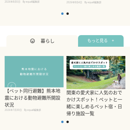
2026年8月5日
By equall編集部
2026年8月4日
By equall編集部
2
暮らし
もっと見る +
【ペット同行避難】熊本地
関東の愛犬家に人気のおで
震における動物避難所開設
かけスポット！ペットと一
状況
緒に楽しめるペット宿・日
2026年7月30日
By equall編集部
帰り施設一覧
2
2026年7月7日
By equall編集部