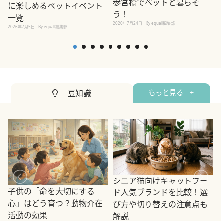
参宮橋でペットと暮らそ
に楽しめるペットイベント
う！
一覧
2020年7月24日
By equall編集部
2026年7月5日
By equall編集部
2
豆知識
もっと見る +
シニア猫向けキャットフー
子供の「命を大切にする
ド人気ブランドを比較！選
心」はどう育つ？動物介在
び方や切り替えの注意点も
活動の効果
解説