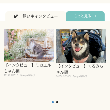
飼い主インタビュー
もっと見る +
【インタビュー】ミカエル
【インタビュー】くるみち
ちゃん編
ゃん編
2025年1月31日
By equall編集部
2
2025年1月30日
By equall編集部