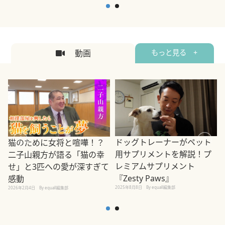
動画
もっと見る +
ドッグトレーナーがペット
猫のために女将と喧嘩！？
用サプリメントを解説！プ
二子山親方が語る「猫の幸
レミアムサプリメント
せ」と3匹への愛が深すぎて
2
『Zesty Paws』
感動
2025年8月8日
By equall編集部
2026年2月4日
By equall編集部