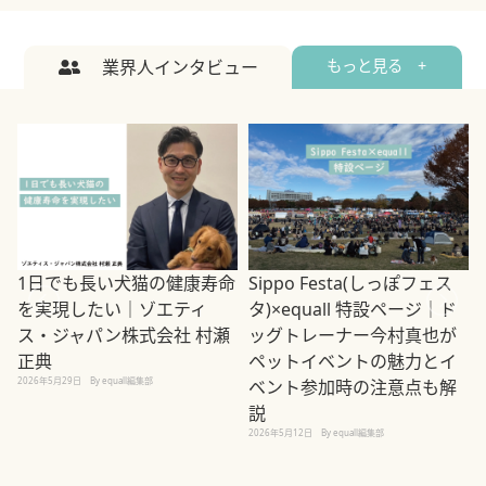
業界人インタビュー
もっと見る +
1日でも長い犬猫の健康寿命
Sippo Festa(しっぽフェス
を実現したい｜ゾエティ
タ)×equall 特設ページ｜ド
ス・ジャパン株式会社 村瀬
ッグトレーナー今村真也が
正典
ペットイベントの魅力とイ
2026年5月29日
By equall編集部
ベント参加時の注意点も解
説
2026年5月12日
By equall編集部
2