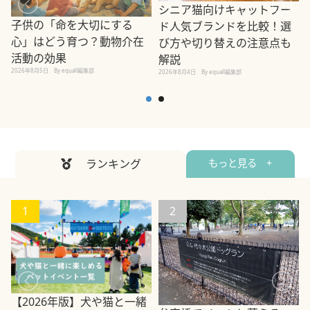
シニア猫向けキャットフー
子供の「命を大切にする
ド人気ブランドを比較！選
心」はどう育つ？動物介在
び方や切り替えの注意点も
活動の効果
解説
2026年8月5日
By equall編集部
2026年8月4日
By equall編集部
2
ランキング
もっと見る +
1
2
【2026年版】犬や猫と一緒