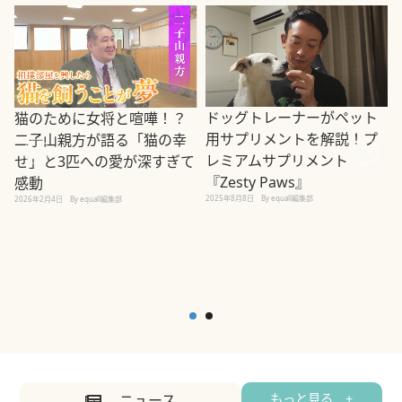
ドッグトレーナーがペット
猫のために女将と喧嘩！？
用サプリメントを解説！プ
二子山親方が語る「猫の幸
レミアムサプリメント
せ」と3匹への愛が深すぎて
2
『Zesty Paws』
感動
2025年8月8日
By equall編集部
2026年2月4日
By equall編集部
ニュース
もっと見る +