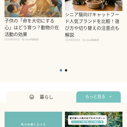
シニア猫向けキャットフー
子供の「命を大切にする
ド人気ブランドを比較！選
心」はどう育つ？動物介在
び方や切り替えの注意点も
活動の効果
解説
2026年8月5日
By equall編集部
2026年8月4日
By equall編集部
2
暮らし
もっと見る +