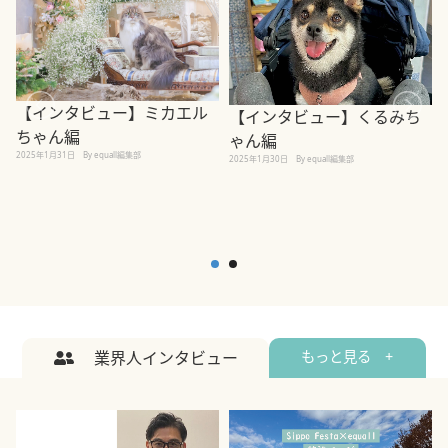
【インタビュー】ミカエル
【インタビュー】くるみち
ちゃん編
ゃん編
2025年1月31日
By equall編集部
2
2025年1月30日
By equall編集部
業界人インタビュー
もっと見る +