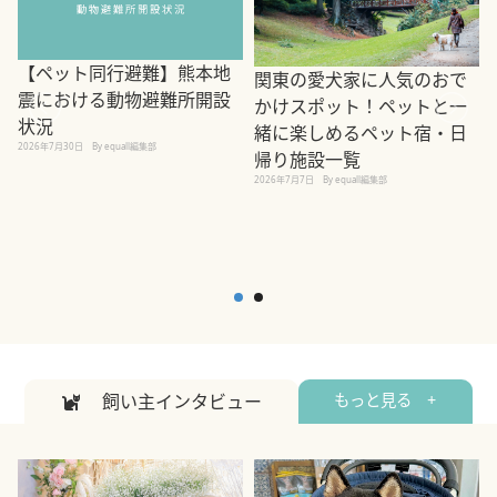
【ペット同行避難】熊本地
関東の愛犬家に人気のおで
震における動物避難所開設
かけスポット！ペットと一
状況
緒に楽しめるペット宿・日
2026年7月30日
By equall編集部
帰り施設一覧
2
2026年7月7日
By equall編集部
飼い主インタビュー
もっと見る +