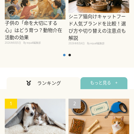
シニア猫向けキャットフー
子供の「命を大切にする
ド人気ブランドを比較！選
心」はどう育つ？動物介在
び方や切り替えの注意点も
活動の効果
解説
2026年8月5日
By equall編集部
2026年8月4日
By equall編集部
2
ランキング
もっと見る +
1
2