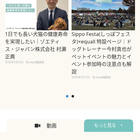
1日でも長い犬猫の健康寿命
Sippo Festa(しっぽフェス
を実現したい｜ゾエティ
タ)×equall 特設ページ｜ド
ス・ジャパン株式会社 村瀬
ッグトレーナー今村真也が
正典
ペットイベントの魅力とイ
2026年5月29日
By equall編集部
ベント参加時の注意点も解
説
2026年5月12日
By equall編集部
2
動画
もっと見る +