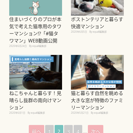
住まいづくりのプロが本
ボストンテリアと暮らす
気で考えた猫専用のタワ
快適マンション
2020年6月5日
By equall編集部
ーマンション!?「#猫タ
ワマン」WEB動画公開
2020年6月24日
By equall編集部
ねこちゃんと暮らす！見
猫と暮らす自然を眺める
晴らし抜群の南向けマン
大きな窓が特徴のファミ
ション
リーマンション
2020年6月1日
By equall編集部
2020年5月21日
By equall編集部
前へ
1
2
3
4
…
次へ