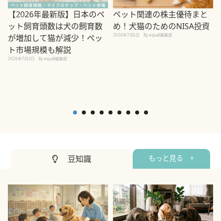
ペット関連の株主優待まと
【2026年最新版】日本のペ
め！犬猫のためのNISA投資
ット飼育頭数は犬の飼育数
2026年7月6日
By equall編集部
が増加して猫が減少！ペッ
2
ト市場規模も解説
2026年7月3日
By equall編集部
豆知識
もっと見る +