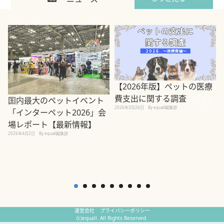
【2026年版】ペットの医療
費支出に関する調査
国内最大のペットイベント
2026年3月26日
By equall編集部
「インターペット2026」会
場レポート【最新情報】
2
2026年4月2日
By equall編集部
運営会社
プライバシーポリシー
(c)equall. All Rights Reserved.